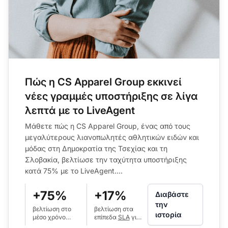
Πώς η CS Apparel Group εκκινεί
νέες γραμμές υποστήριξης σε λίγα
λεπτά με το LiveAgent
Μάθετε πώς η CS Apparel Group, ένας από τους
μεγαλύτερους λιανοπωλητές αθλητικών ειδών και
μόδας στη Δημοκρατία της Τσεχίας και τη
Σλοβακία, βελτίωσε την ταχύτητα υποστήριξης
κατά 75% με το LiveAgent....
+75%
+17%
Διαβάστε
την
βελτίωση στο
βελτίωση στα
ιστορία
μέσο χρόνο
επίπεδα
SLA
για
απάντησης
κλήσεις (από