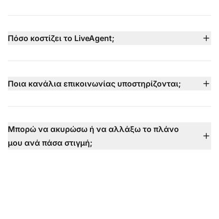
για να απαντά άμεσα σε συνηθισμένες ερωτήσεις.
Ναι — το LiveAgent προσφέρει 30ήμερη δωρεάν
Όταν τα ζητήματα είναι πιο περίπλοκα, παραδίδει τη
δοκιμή που δεν απαιτεί πιστωτική κάρτα, επιτρέποντάς
συνομιλία στους ανθρώπινους agents σας με πλήρες
σας να δοκιμάσετε όλα τα χαρακτηριστικά πριν
Πόσο κοστίζει το LiveAgent;
πλαίσιο.
δεσμευτείτε σε ένα επί πληρωμή πλάνο.
Η τιμολόγηση του LiveAgent ξεκινά από $15 ανά agent/
μήνα (με ετήσια χρέωση) με πολλαπλά επίπεδα
διαθέσιμα, συμπεριλαμβανομένων των πλάνων Small,
Ποια κανάλια επικοινωνίας υποστηρίζονται;
Medium, Large και Enterprise — κάθε ένα προσθέτει
Το LiveAgent υποστηρίζει email, live chat, τηλέφωνο
πιο προηγμένα χαρακτηριστικά όπως τηλεφωνικό
(μέσω ενσωματωμένου τηλεφωνικού κέντρου),
κέντρο, ενσωμάτωση κοινωνικών καναλιών, SLA και
Facebook, X, Instagram, WhatsApp, Viber, Telegram,
Μπορώ να ακυρώσω ή να αλλάξω το πλάνο
αποκλειστική υποστήριξη.
φόρμες επικοινωνίας, βάση γνώσεων και άλλα — όλα
μου ανά πάσα στιγμή;
ενοποιημένα σε ένα inbox ώστε να μην χάσετε ποτέ
Ασφαλώς — μπορείτε να αναβαθμίσετε, να
μια συνομιλία.
υποβαθμίσετε ή να ακυρώσετε το πλάνο σας ανά
πάσα στιγμή χωρίς συμβόλαια, χωρίς τέλη
εγκατάστασης και με ευέλικτες επιλογές χρέωσης.