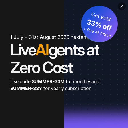
Get your
33% off
+ free AI Agent
1 July – 31st August 2026 *extended
Live
AI
gents at
Zero Cost
Use code
SUMMER-33M
for monthly and
SUMMER-33Y
for yearly subscription