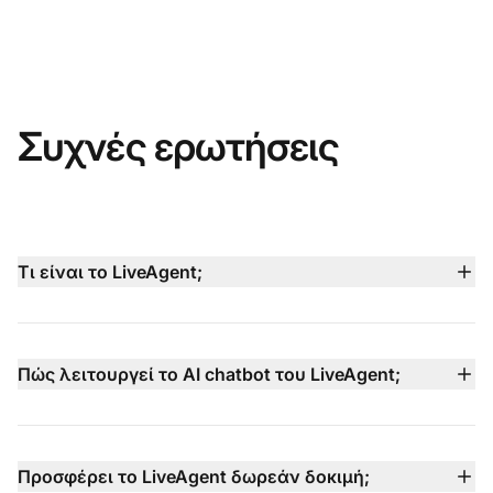
Συχνές ερωτήσεις
Τι είναι το LiveAgent;
Το LiveAgent είναι μια ολοκληρωμένη πλατφόρμα
εξυπηρέτησης πελατών που συνδυάζει live chat, AI
chatbot, email ticketing, ενσωματωμένο τηλεφωνικό
Πώς λειτουργεί το AI chatbot του LiveAgent;
κέντρο, υποστήριξη μέσων κοινωνικής δικτύωσης και
Το AI chatbot του LiveAgent λειτουργεί 24/7 σε 100+
διαχείριση βάσης γνώσεων σε ένα dashboard, ώστε οι
γλώσσες, χρησιμοποιώντας τη βάση γνώσεων σας, το
ομάδες να παρέχουν ταχύτερη και πιο έξυπνη
περιεχόμενο της ιστοσελίδας σας και τα έγγραφά σας
Προσφέρει το LiveAgent δωρεάν δοκιμή;
υποστήριξη.