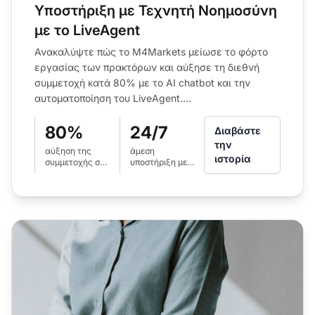
Υποστήριξη με Τεχνητή Νοημοσύνη
με το LiveAgent
Ανακαλύψτε πώς το M4Markets μείωσε το φόρτο
εργασίας των πρακτόρων και αύξησε τη διεθνή
συμμετοχή κατά 80% με το AI chatbot και την
αυτοματοποίηση του LiveAgent....
80%
24/7
Διαβάστε
την
αύξηση της
άμεση
ιστορία
συμμετοχής σε
υποστήριξη με
διεθνείς
το AI chatbot
περιοχές
του LiveAgent