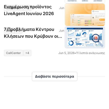
προς Βήμα
Ενημέρωση προϊόντος
CallCenter
+4
Jun 5, 2026
•
7 λεπτά ανάγνωσης
LiveAgent Ιουνίου 2026
7 Προβλήματα Κέντρου
Blog
+5
Jun 5, 2026
•
3 λεπτά ανάγνωσης
Κλήσεων που Κρύβουν οι
Μετρήσεις σας - Και Πώς να
τα Επιλύσετε | LiveAgent
CallCenter
+4
Jun 5, 2026
•
11 λεπτά ανάγνωσης
Διαβάστε περισσότερα