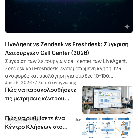
LiveAgent vs Zendesk vs Freshdesk: Σύγκριση
Λειτουργιών Call Center (2026)
Σύγκριση των λειτουργιών call center των LiveAgent,
Zendesk και Freshdesk: ενσωματωμένη κλήση, IVR,
αναφορές και τιμολόγηση για ομάδες 10-100
June 5, 2026
•
7 λεπτά ανάγνωσης
παραγόντων. Ποια είναι η καλύτερη αξία το 2026;
Πώς να παρακολουθήσετε
τις μετρήσεις κέντρου
κλήσεων στο LiveAgent
(AHT, FCR, CSAT)
Πώς να ρυθμίσετε ένα
CallCenter
+4
Jun 5, 2026
•
7 λεπτά ανάγνωσης
Κέντρο Κλήσεων στο
LiveAgent: Οδηγός Βήμα