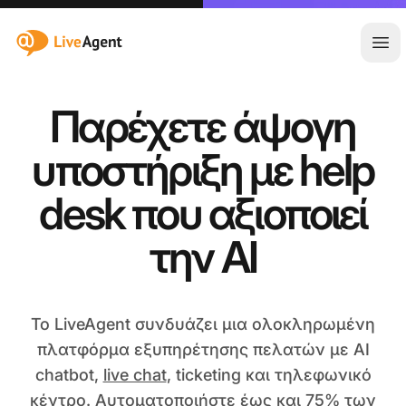
:site.title
Άνο
Παρέχετε άψογη
υποστήριξη με help
desk που αξιοποιεί
την AI
Το LiveAgent συνδυάζει μια ολοκληρωμένη
πλατφόρμα εξυπηρέτησης πελατών με AI
chatbot,
live chat
, ticketing και τηλεφωνικό
κέντρο. Αυτοματοποιήστε έως και 75% των