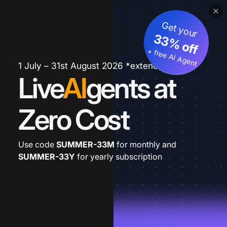
Get your
33% off
+ free AI Agent
1 July – 31st August 2026 *extended
Live
AI
gents at
Zero Cost
Use code
SUMMER-33M
for monthly and
SUMMER-33Y
for yearly subscription