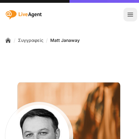
:site.title
Άνο
/
/
Συγγραφείς
Matt Janaway
Home