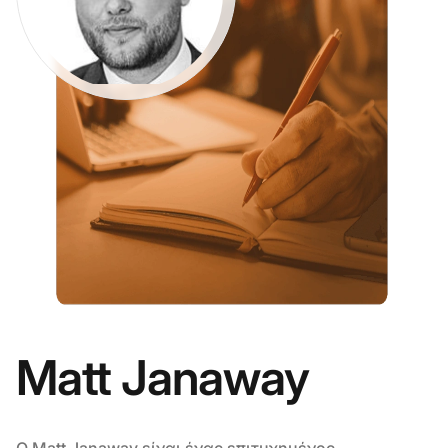
Matt Janaway
Ο Matt Janaway είναι ένας επιτυχημένος