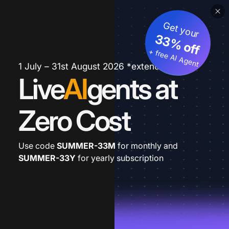
Get your
33% off
+ free AI Agent
1 July – 31st August 2026 *extended
Live
AI
gents at
Zero Cost
Use code
SUMMER-33M
for monthly and
SUMMER-33Y
for yearly subscription