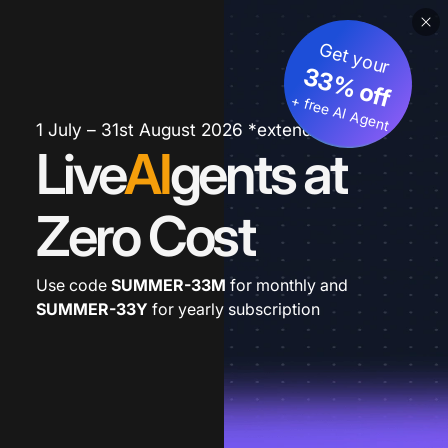
Get your
33% off
+ free AI Agent
1 July – 31st August 2026 *extended
Live
AI
gents at
Zero Cost
Use code
SUMMER-33M
for monthly and
SUMMER-33Y
for yearly subscription