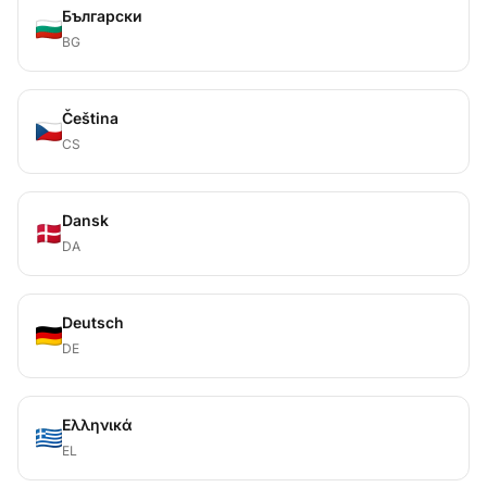
Български
BG
Čeština
CS
Dansk
DA
Deutsch
DE
Ελληνικά
EL