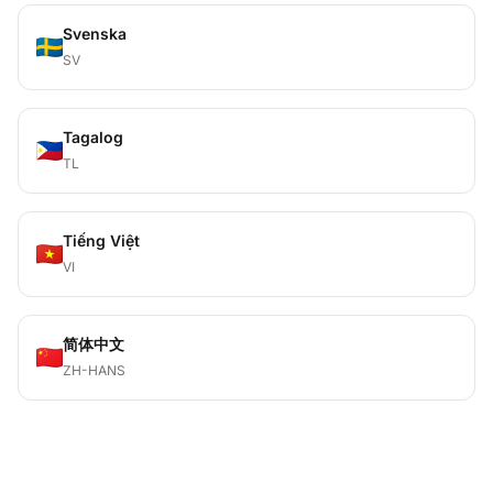
Svenska
SV
Tagalog
TL
Tiếng Việt
VI
简体中文
ZH-HANS