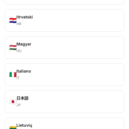
Hrvatski
HR
Magyar
HU
Italiano
IT
日本語
JP
Lietuvių