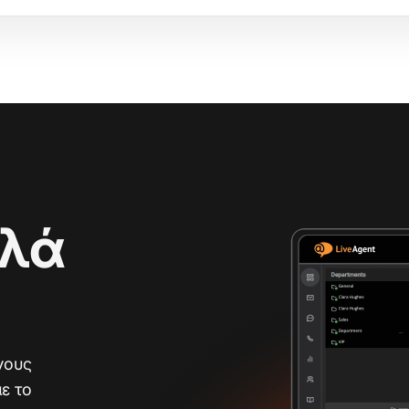
αλά
νους
ε το