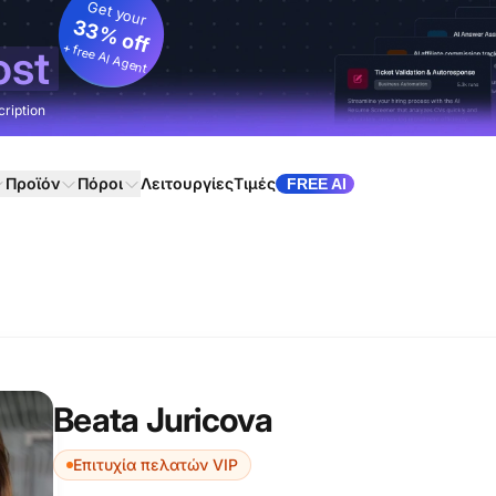
Get your
33% off
+ free AI Agent
ost
cription
Προϊόν
Πόροι
Λειτουργίες
Τιμές
FREE AI
Beata Juricova
Επιτυχία πελατών VIP