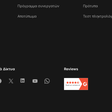
Πρόγραμμα συνεργατών
Πρότυπα
Αποτύπωμα
Τεστ πληκτρολό
ά Δίκτυα
Reviews
am
acebook
X
Linkedin
Youtube
Whatsapp