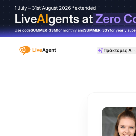
1 July – 31st August 2026 *extended
Live
AI
gents at
Zero C
Use code
SUMMER-33M
for monthly and
SUMMER-33Y
for yearly subs
:site.title
Πράκτορες AI