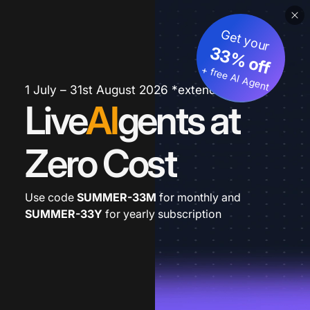
Get your
33% off
+ free AI Agent
1 July – 31st August 2026 *extended
Live
AI
gents at
Zero Cost
Use code
SUMMER-33M
for monthly and
SUMMER-33Y
for yearly subscription