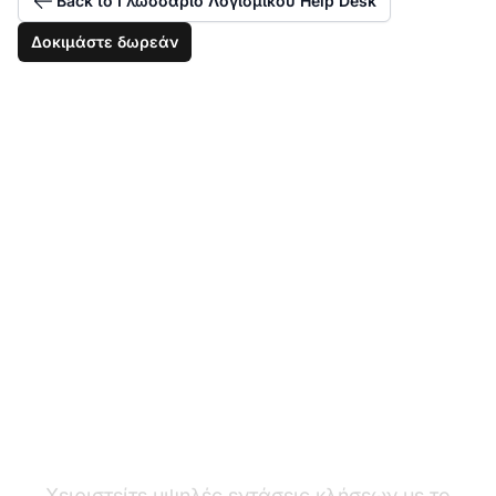
Back to Γλωσσάριο Λογισμικού Help Desk
Δοκιμάστε δωρεάν
Διαχειριστείτε
αποτελεσματικά τις
αιχμές έντασης
κλήσεων
Χειριστείτε υψηλές εντάσεις κλήσεων με το