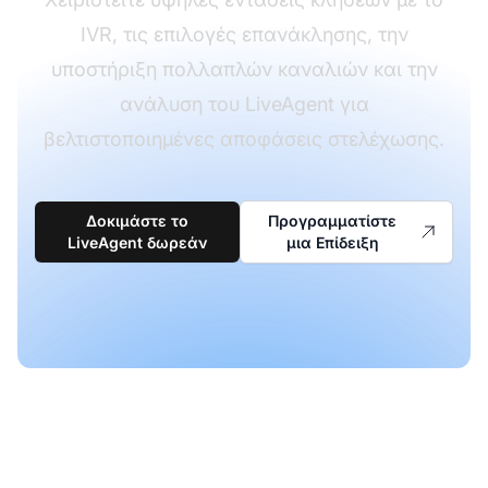
IVR, τις επιλογές επανάκλησης, την
υποστήριξη πολλαπλών καναλιών και την
ανάλυση του LiveAgent για
βελτιστοποιημένες αποφάσεις στελέχωσης.
Δοκιμάστε το
Προγραμματίστε
LiveAgent δωρεάν
μια Επίδειξη