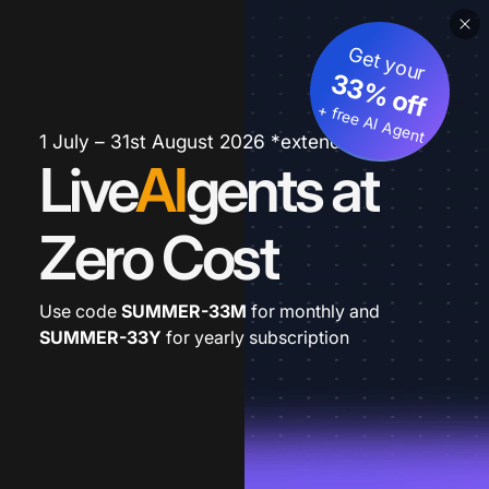
Get your
33% off
+ free AI Agent
1 July – 31st August 2026 *extended
Live
AI
gents at
Zero Cost
Use code
SUMMER-33M
for monthly and
SUMMER-33Y
for yearly subscription