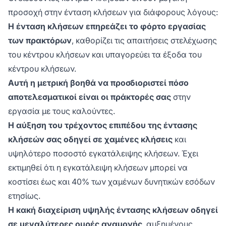
διαφορετικά χρονικά διαστήματα – ωριαία,
προσοχή στην ένταση κλήσεων για διάφορους λόγους:
ημερησίως ή εβδομαδιαία. Πολλά κέντρα
Η ένταση κλήσεων επηρεάζει το φόρτο εργασίας
επικοινωνίας κατηγοριοποιούν την ένταση
των πρακτόρων
, καθορίζει τις απαιτήσεις στελέχωσης
κλήσεων στον συνολικό αριθμό τηλεφωνικών
κλήσεων που χειρίζεται ένας πράκτορας και
του κέντρου κλήσεων και υπαγορεύει τα έξοδα του
στον συνολικό αριθμό κλήσεων που χειρίζεται
κέντρου κλήσεων.
ένα αυτοματοποιημένο σύστημα (π.χ. IVR).
Αυτή η μετρική βοηθά να προσδιοριστεί πόσο
αποτελεσματικοί είναι οι πράκτορές σας
στην
εργασία με τους καλούντες.
Η αύξηση του τρέχοντος επιπέδου της έντασης
κλήσεών σας οδηγεί σε χαμένες κλήσεις
και
υψηλότερο ποσοστό εγκατάλειψης κλήσεων. Έχει
εκτιμηθεί ότι η εγκατάλειψη κλήσεων μπορεί να
κοστίσει έως και 40% των χαμένων δυνητικών εσόδων
ετησίως.
Η κακή διαχείριση υψηλής έντασης κλήσεων οδηγεί
σε μεγαλύτερες ουρές αναμονής
, αυξημένους