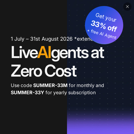
Get your
33% off
+ free AI Agent
1 July – 31st August 2026 *extended
Live
AI
gents at
Zero Cost
Use code
SUMMER-33M
for monthly and
SUMMER-33Y
for yearly subscription