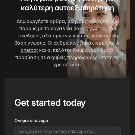
καλύτερη αυτοεξυπηρέτηση
Δημιουργήστε άρθρα, οδηγούς και σχετικούς
πόρους με τα εργαλεία βάσης γνώσης του
LiveAgent, όλα οργανωμένα σε μία κεντρική
βάση γνώσης. Οι ανθρώπινοι πράκτορες, τα
AI
chatbot
και οι πελάτες λαμβάνουν άμεση
πρόσβαση σε ακριβείς πληροφορίες όποτε τις
χρειάζονται.
Get started today
Ονοματεπώνυμο