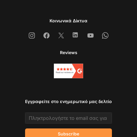
Κοινωνικά Δίκτυα
Instagram
Facebook
X
Linkedin
Youtube
Whatsapp
Reviews
Εγγραφείτε στο ενημερωτικό μας δελτίο
Email address
Subscribe
Επ