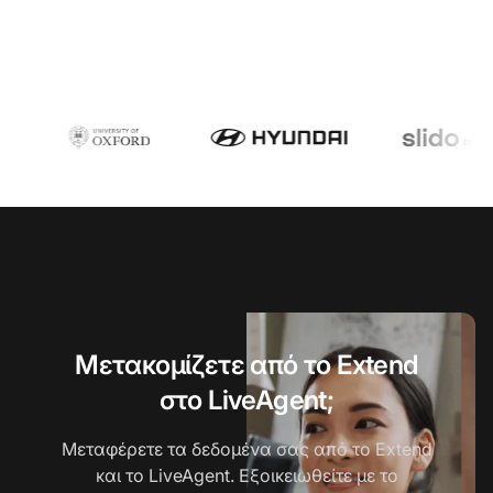
Μετακομίζετε από το Extend
στο LiveAgent;
Μεταφέρετε τα δεδομένα σας από το Extend
και το LiveAgent. Εξοικειωθείτε με το