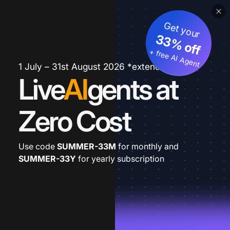
Get your
33% off
+ free AI Agent
1 July – 31st August 2026 *extended
Live
AI
gents at
Zero Cost
Use code
SUMMER-33M
for monthly and
SUMMER-33Y
for yearly subscription