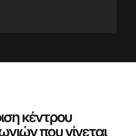
ριση κέντρου
νωνιών που γίνεται