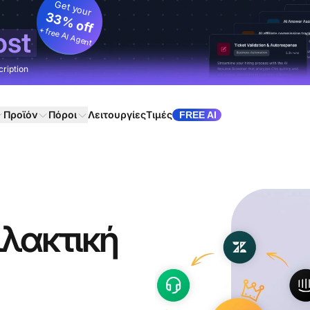
Get your
33% off
+ free AI Agent
ost
cription
Προϊόν
Πόροι
Λειτουργίες
Τιμές
FREE AI
λλακτική