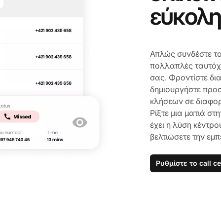
εύκολ
Απλώς συνδέστε το
πολλαπλές ταυτόχ
σας. Φροντίστε δια
δημιουργήστε προ
κλήσεων σε διαφορ
Ρίξτε μια ματιά σ
έχει η λύση κέντρο
βελτιώσετε την εμπ
Ρυθμίστε το call c