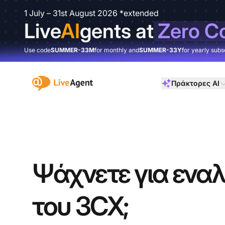
1 July – 31st August 2026 *extended
Live
AI
gents at
Zero C
Use code
SUMMER-33M
for monthly and
SUMMER-33Y
for yearly subs
:site.title
Πράκτορες AI
Ψάχνετε για ενα
του 3CX;