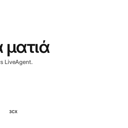
α ματιά
s LiveAgent.
3CX