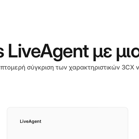
 LiveAgent με μι
επτομερή σύγκριση των χαρακτηριστικών 3CX v
LiveAgent