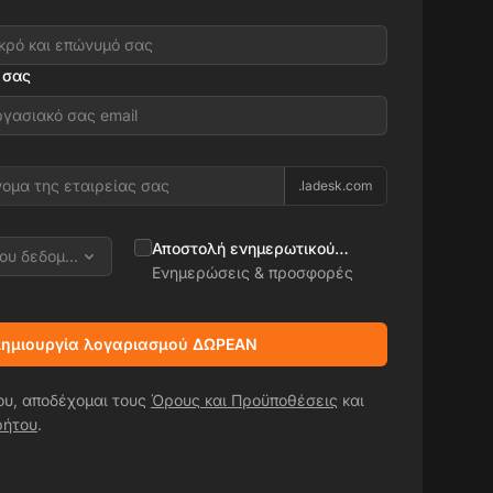
 σας
.ladesk.com
Αποστολή ενημερωτικού
ρου δεδομένων
δελτίου
Ενημερώσεις & προσφορές
ημιουργία λογαριασμού ΔΩΡΕΑΝ
ου, αποδέχομαι τους
Όρους και Προϋποθέσεις
και
ρήτου
.