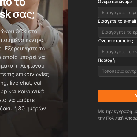
πό το
Ονοματεπώνυμο
esk σας;
Εισάγετε το e-mail
φώνου 3CX στο
οποιημένο κέντρο
Όνομα εταιρείας
ς. Εξερευνήστε το
ο οποίο μπορεί να
Περιοχή
τήματα τηλεφώνου
Τοποθεσία κέντ
τε τις επικοινωνίες
ing
, live chat,
call
pp και κοινωνικά
Δ
για να μάθετε
 δοκιμή 30 ημερών
Με την εγγραφή μ
την
Πολιτική Απορ