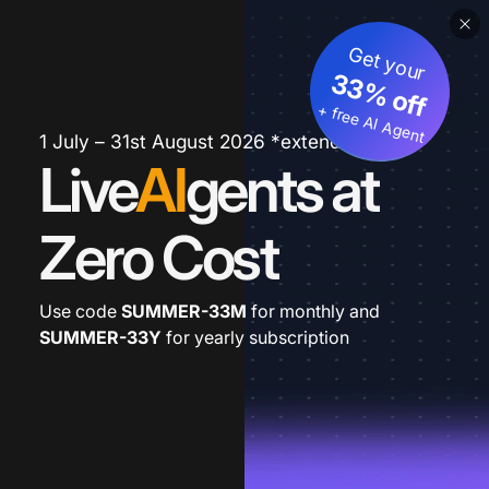
Get your
33% off
+ free AI Agent
1 July – 31st August 2026 *extended
Live
AI
gents at
Zero Cost
Use code
SUMMER-33M
for monthly and
SUMMER-33Y
for yearly subscription