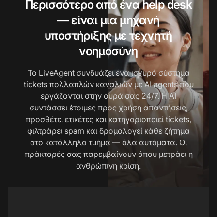
Περισσότερο από ένα help desk
— είναι μια μηχανή
υποστήριξης με τεχνητή
νοημοσύνη
Το LiveAgent συνδυάζει ένα ισχυρό σύστημα
tickets πολλαπλών καναλιών με AI agents που
εργάζονται στην ουρά σας 24/7. Η AI
συντάσσει έτοιμες προς χρήση απαντήσεις,
προσθέτει ετικέτες και κατηγοριοποιεί tickets,
φιλτράρει spam και δρομολογεί κάθε ζήτημα
στο κατάλληλο τμήμα — όλα αυτόματα. Οι
πράκτορές σας παρεμβαίνουν όπου μετράει η
ανθρώπινη κρίση.