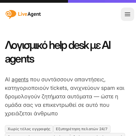
:site.title
Άνο
Λογισμικό help desk με AI
agents
AI
agents
που συντάσσουν απαντήσεις,
κατηγοριοποιούν tickets, ανιχνεύουν spam και
δρομολογούν ζητήματα αυτόματα — ώστε η
ομάδα σας να επικεντρωθεί σε αυτό που
χρειάζεται άνθρωπο
Χωρίς τέλος εγγραφής
Εξυπηρέτηση πελατών 24/7