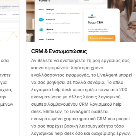
CRM & Ενσωματώσεις
Αν θέλετε να ενοποιήσετε τη ροή εργασίας σας
και να αφιερώνετε λιγότερο χρόνο
εναλλάσσοντας εφαρμογές, το LiveAgent μπορεί
να σας βοηθήσει σε πολλά σενάρια. Το απλό
λογισμικό help desk υποστηρίζει πάνω από 200
ενσωματώσεις με άλλες λύσεις λογισμικού,
συμπεριλαμβανομένου CRM λογισμικού help
desk. Επιπλέον, το LiveAgent διαθέτει
ενσωματωμένο χαρακτηριστικό CRM που μπορεί
να σας παρέχει βασική λειτουργικότητα τόσο
λογισμικού help desk όσο και διαχείρισης έργων.
Επ