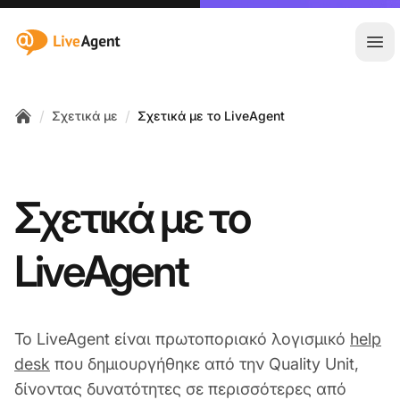
:site.title
Άνο
/
/
Σχετικά με
Σχετικά με το LiveAgent
Home
Σχετικά με το
LiveAgent
Το LiveAgent είναι πρωτοποριακό λογισμικό
help
desk
που δημιουργήθηκε από την Quality Unit,
δίνοντας δυνατότητες σε περισσότερες από