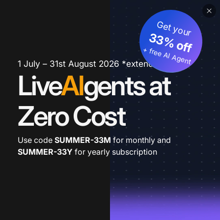
Get your
33% off
+ free AI Agent
1 July – 31st August 2026 *extended
Live
AI
gents at
Zero Cost
Use code
SUMMER-33M
for monthly and
SUMMER-33Y
for yearly subscription