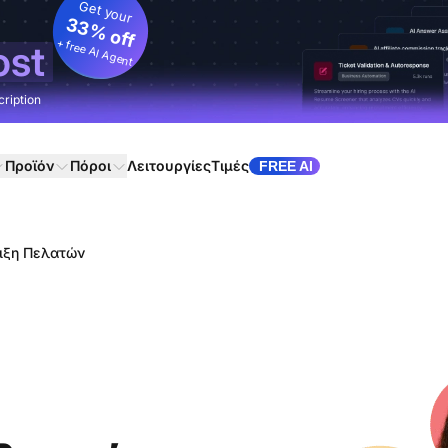
Get your
33% off
+ free AI Agent
ost
cription
Προϊόν
Πόροι
Λειτουργίες
Τιμές
FREE AI
ιξη Πελατών