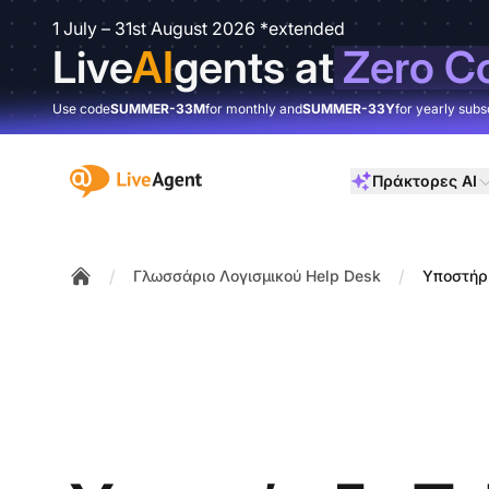
1 July – 31st August 2026 *extended
Live
AI
gents at
Zero C
Use code
SUMMER-33M
for monthly and
SUMMER-33Y
for yearly subs
:site.title
Πράκτορες AI
/
/
Γλωσσάριο Λογισμικού Help Desk
Υποστήρ
Home