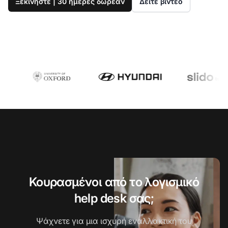
Ξεκινήστε | 30 ημέρες δωρεάν
Δείτε βίντεο
Κουρασμένοι από το λογισμικό
help desk σας;
Ψάχνετε για μια ισχυρή εναλλακτική του