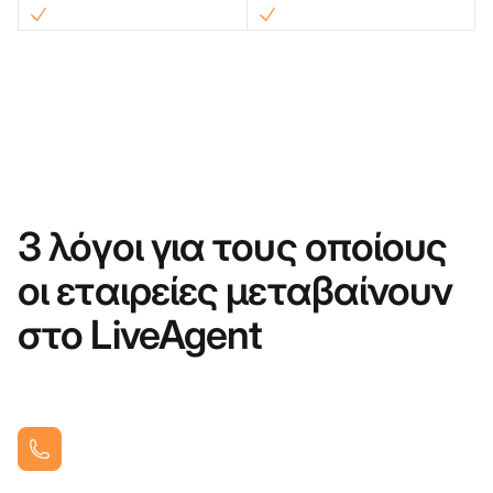
3 λόγοι για τους οποίους
οι εταιρείες μεταβαίνουν
στο LiveAgent