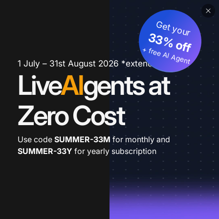
Get your
33% off
+ free AI Agent
1 July – 31st August 2026 *extended
Live
AI
gents at
Zero Cost
Use code
SUMMER-33M
for monthly and
SUMMER-33Y
for yearly subscription