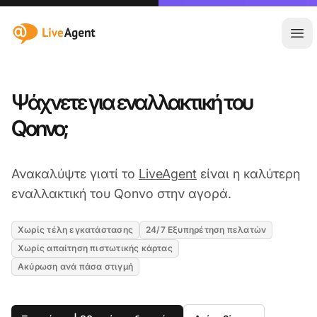
:site.title
Άνο
Ψάχνετε για εναλλακτική του
Qonvo;
Ανακαλύψτε γιατί το
LiveAgent
είναι η καλύτερη
εναλλακτική του Qonvo στην αγορά.
Χωρίς τέλη εγκατάστασης
24/7 Εξυπηρέτηση πελατών
Χωρίς απαίτηση πιστωτικής κάρτας
Ακύρωση ανά πάσα στιγμή