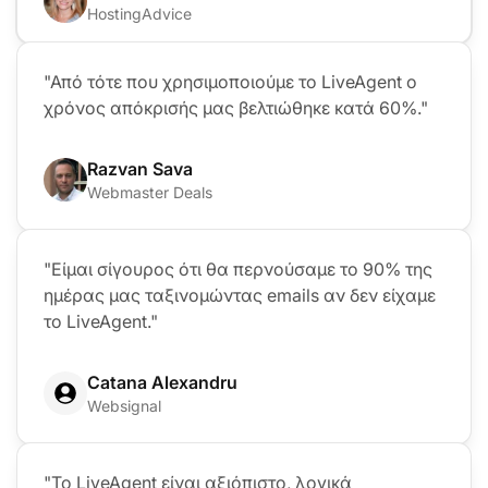
HostingAdvice
"Από τότε που χρησιμοποιούμε το LiveAgent ο
χρόνος απόκρισής μας βελτιώθηκε κατά 60%."
Razvan Sava
Webmaster Deals
"Είμαι σίγουρος ότι θα περνούσαμε το 90% της
ημέρας μας ταξινομώντας emails αν δεν είχαμε
το LiveAgent."
Catana Alexandru
Websignal
"Το LiveAgent είναι αξιόπιστο, λογικά