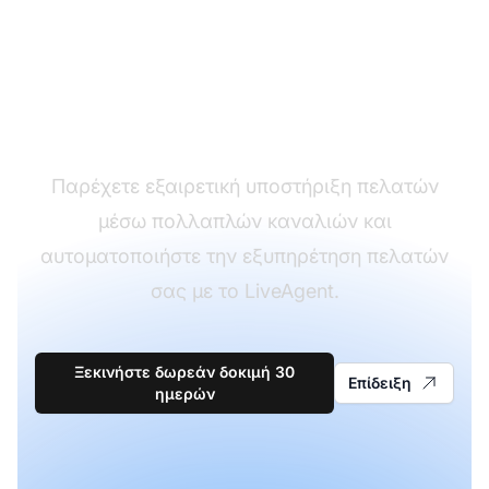
Ο ηγέτης στο
λογισμικό
υποστήριξης πελατών
Παρέχετε εξαιρετική υποστήριξη πελατών
μέσω πολλαπλών καναλιών και
αυτοματοποιήστε την εξυπηρέτηση πελατών
σας με το LiveAgent.
Ξεκινήστε δωρεάν δοκιμή 30
Επίδειξη
ημερών