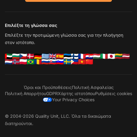
Επιλέξτε τη γλώσσα σας
Επιλέξτε την προτιμώμενη γλώσσα σας για την πλοήγηση
στον ιστότοπο.
Όροι και Προϋποθέσεις
Πολιτική Ασφαλείας
Πολιτική Απορρήτου
GDPR
Χάρτης ιστοτόπου
Ρυθμίσεις cookies
Your Privacy Choices
© 2004-2026 Quality Unit, LLC. Όλα τα δικαιώματα
διατηρούνται.
Επ