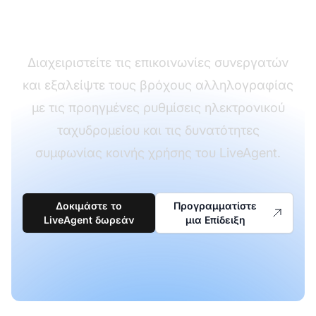
προσπάθεια
Διαχειριστείτε τις επικοινωνίες συνεργατών
και εξαλείψτε τους βρόχους αλληλογραφίας
με τις προηγμένες ρυθμίσεις ηλεκτρονικού
ταχυδρομείου και τις δυνατότητες
συμφωνίας κοινής χρήσης του LiveAgent.
Δοκιμάστε το
Προγραμματίστε
LiveAgent δωρεάν
μια Επίδειξη