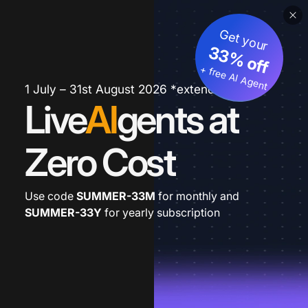
Get your
33% off
+ free AI Agent
1 July – 31st August 2026 *extended
Live
AI
gents at
Zero Cost
Use code
SUMMER-33M
for monthly and
SUMMER-33Y
for yearly subscription