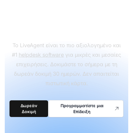
περιεχομένου με
περιορισμένη
πρόσβαση;
Το LiveAgent είναι το πιο αξιολογημένο και
#1
helpdesk software
για μικρές και μεσαίες
επιχειρήσεις. Δοκιμάστε το σήμερα με τη
δωρεάν δοκιμή 30 ημερών. Δεν απαιτείται
πιστωτική κάρτα.
Δωρεάν
Προγραμματίστε μια
Δοκιμή
Επίδειξη