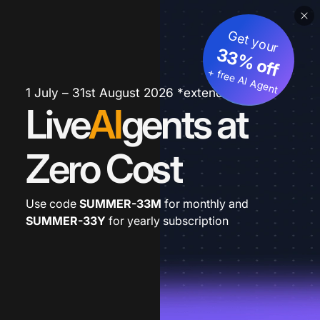
Get your
33% off
+ free AI Agent
1 July – 31st August 2026 *extended
Live
AI
gents at
Zero Cost
Use code
SUMMER-33M
for monthly and
SUMMER-33Y
for yearly subscription