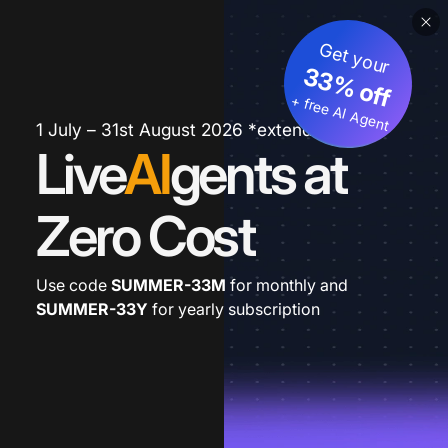
Get your
33% off
+ free AI Agent
1 July – 31st August 2026 *extended
Live
AI
gents at
Zero Cost
Use code
SUMMER-33M
for monthly and
SUMMER-33Y
for yearly subscription