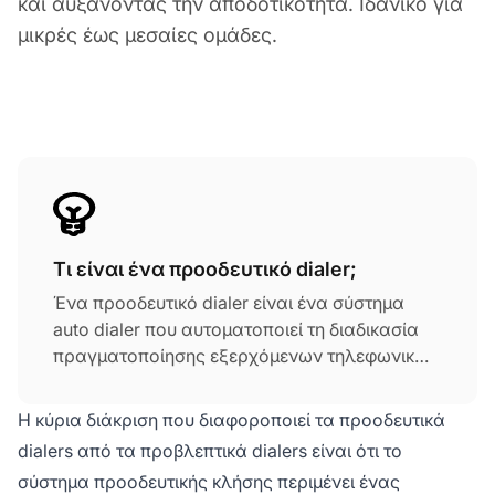
και αυξάνοντας την αποδοτικότητα. Ιδανικό για
μικρές έως μεσαίες ομάδες.
Τι είναι ένα προοδευτικό dialer;
Ένα προοδευτικό dialer είναι ένα σύστημα
auto dialer που αυτοματοποιεί τη διαδικασία
πραγματοποίησης εξερχόμενων τηλεφωνικών
κλήσεων, ώστε οι πράκτορες του κέντρου
κλήσεων να μην χρειάζεται να καλούν
Η κύρια διάκριση που διαφοροποιεί τα προοδευτικά
χειροκίνητα κάθε αριθμό από τη λίστα
dialers από τα προβλεπτικά dialers είναι ότι το
επαφών. Τα προοδευτικά dialers θεωρούνται
σύστημα προοδευτικής κλήσης περιμένει ένας
ως η μέση λύση μεταξύ της χειροκίνητης