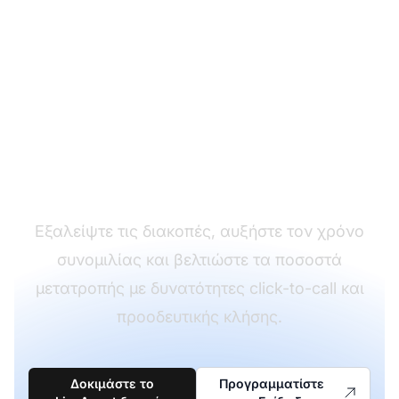
Ενισχύστε την
Αποδοτικότητα των
Εξερχόμενων
Κλήσεων
Εξαλείψτε τις διακοπές, αυξήστε τον χρόνο
συνομιλίας και βελτιώστε τα ποσοστά
μετατροπής με δυνατότητες click-to-call και
προοδευτικής κλήσης.
Δοκιμάστε το
Προγραμματίστε