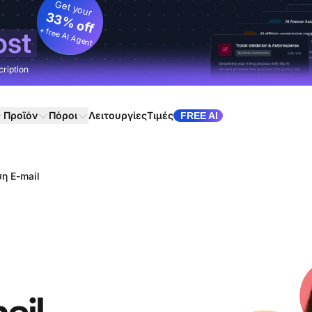
Get your
33% off
+ free AI Agent
ost
cription
Προϊόν
Πόροι
Λειτουργίες
Τιμές
FREE AI
η E-mail