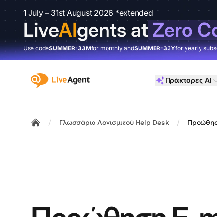
1 July – 31st August 2026 *extended
Live
AI
gents at
Zero C
Use code
SUMMER-33M
for monthly and
SUMMER-33Y
for yearly subs
:site.title
Πράκτορες AI
/
/
Γλωσσάριο Λογισμικού Help Desk
Προώθησ
Home