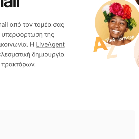
ail
ail από τον τομέα σας
ν υπερφόρτωση της
ικοινωνία. Η
LiveAgent
ελεσματική δημιουργία
ύ πρακτόρων.