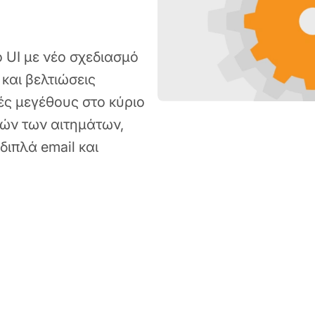
ο UI με νέο σχεδιασμό
και βελτιώσεις
ές μεγέθους στο κύριο
ιών των αιτημάτων,
ιπλά email και
ct 20, 2022