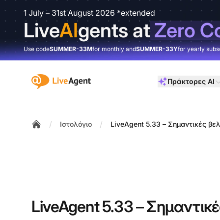
1 July – 31st August 2026 *extended
Live
AI
gents at
Zero C
Use code
SUMMER-33M
for monthly and
SUMMER-33Y
for yearly subs
:site.title
Πράκτορες AI
/
/
Ιστολόγιο
LiveAgent 5.33 – Σημαντικές βελ
Home
LiveAgent 5.33 – Σημαντικέ