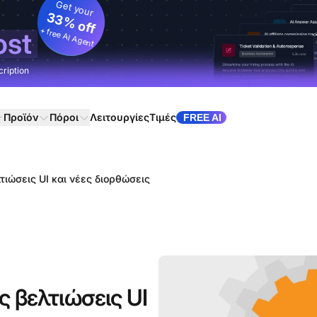
Get your
33% off
+ free AI Agent
ost
cription
Προϊόν
Πόροι
Λειτουργίες
Τιμές
FREE AI
τιώσεις UI και νέες διορθώσεις
ς βελτιώσεις UI