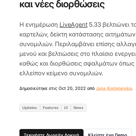
και νέες διορθώσεις
Η ενημέρωση
LiveAgent
5.33 βελτιώνει τ
καρτελών, δείκτη κατάστασης αιτημάτων 
συνομιλιών. Περιλαμβάνει επίσης αλλαγ
μενού και βελτιώσεις στο πλαίσιο ενεργε
καθώς και διορθώσεις σφαλμάτων όπως δ
ελλείπον κείμενο συνομιλιών.
O
Δημοσιεύτηκε στις Oct 20, 2022 από
Jana Kostelanska
.
Updates
Features
UI
News
Ξεκινήστε Δωρεάν Δοκιμή
Κλείστε ένα Demo