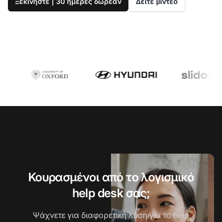
Ξεκινήστε | 30 ημέρες δωρεάν
Δείτε βίντεο
Κουρασμένοι από το λογισμικό
help desk σας;
Ψάχνετε για διαφορετική λύση για το help