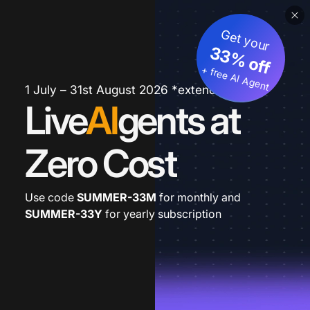
Get your
33% off
+ free AI Agent
1 July – 31st August 2026 *extended
Live
AI
gents at
Zero Cost
Use code
SUMMER-33M
for monthly and
SUMMER-33Y
for yearly subscription