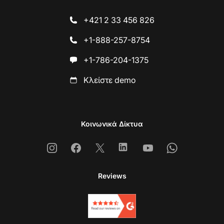
+421 2 33 456 826
+1-888-257-8754
+1-786-204-1375
Κλείστε demo
Κοινωνικά Δίκτυα
Instagram
Facebook
X
Linkedin
Youtube
Whatsapp
Reviews
Επ