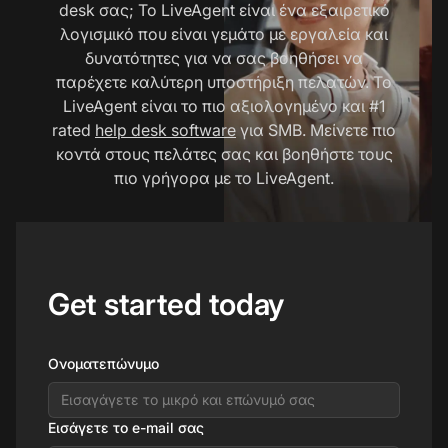
desk σας; Το LiveAgent είναι ένα εξαιρετικό
λογισμικό που είναι γεμάτο με εργαλεία και
δυνατότητες για να σας βοηθήσει να
παρέχετε καλύτερη υποστήριξη πελατών. Το
LiveAgent είναι το πιο αξιολογημένο και #1
rated
help desk software
για SMB. Μείνετε πιο
κοντά στους πελάτες σας και βοηθήστε τους
πιο γρήγορα με το LiveAgent.
Get started today
Ονοματεπώνυμο
Εισάγετε το e-mail σας