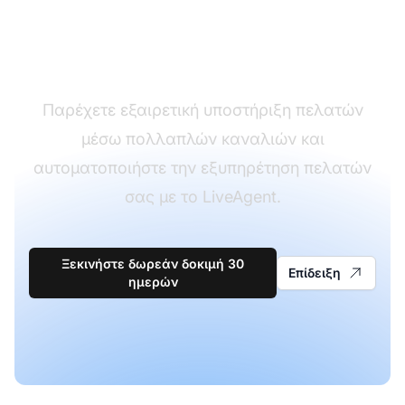
λογισμικό
υποστήριξης πελατών
Παρέχετε εξαιρετική υποστήριξη πελατών
μέσω πολλαπλών καναλιών και
αυτοματοποιήστε την εξυπηρέτηση πελατών
σας με το LiveAgent.
Ξεκινήστε δωρεάν δοκιμή 30
Επίδειξη
ημερών