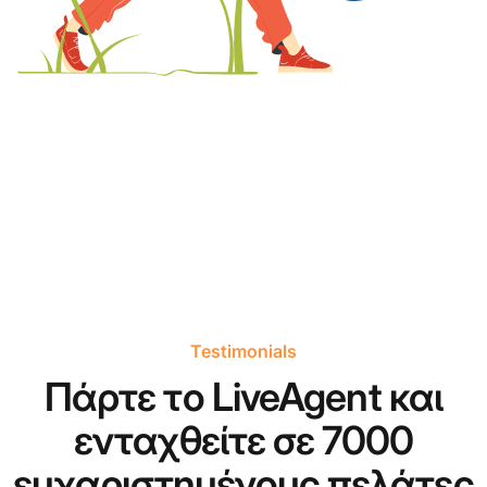
Testimonials
Πάρτε το LiveAgent και
ενταχθείτε σε 7000
ευχαριστημένους πελάτες