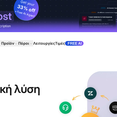
Get your
33% off
+ free AI Agent
ost
cription
Προϊόν
Πόροι
Λειτουργίες
Τιμές
FREE AI
κή λύση