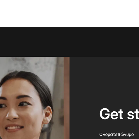
Get s
Ονοματεπώνυμο