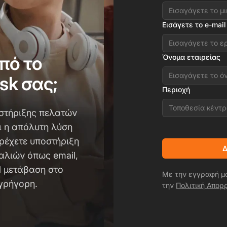
Εισάγετε το e-mail
πό το
Όνομα εταιρείας
esk σας;
Περιοχή
Τοποθεσία κέντ
οστήριξης πελατών
αι η απόλυτη λύση
αρέχετε υποστήριξη
Δ
αλιών όπως email,
 Η μετάβαση στο
Με την εγγραφή μ
 γρήγορη.
την
Πολιτική Απορ