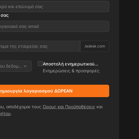
 σας
.ladesk.com
Αποστολή ενημερωτικού
ρου δεδομένων
δελτίου
Ενημερώσεις & προσφορές
ημιουργία λογαριασμού ΔΩΡΕΑΝ
ου, αποδέχομαι τους
Όρους και Προϋποθέσεις
και
ρήτου
.