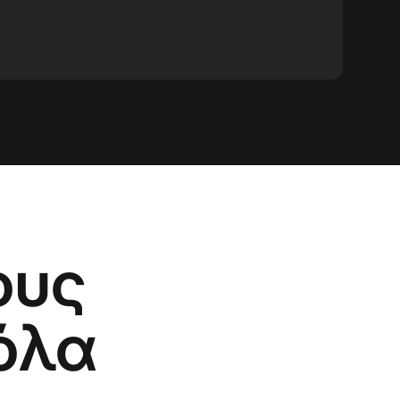
ους
όλα