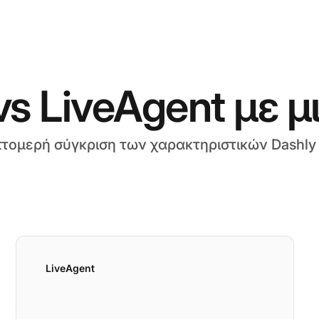
vs LiveAgent με μ
πτομερή σύγκριση των χαρακτηριστικών Dashly 
LiveAgent