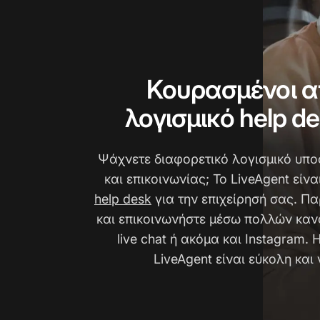
Κουρασμένοι α
λογισμικό help d
Ψάχνετε διαφορετικό λογισμικό υπ
και επικοινωνίας; Το LiveAgent είν
help desk
για την επιχείρησή σας. Π
και επικοινωνήστε μέσω πολλών καν
live chat ή ακόμα και Instagram.
LiveAgent είναι εύκολη και