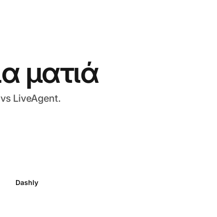
ια ματιά
vs LiveAgent.
Dashly