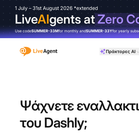
1 July – 31st August 2026 *extended
Live
AI
gents at
Zero C
Use code
SUMMER-33M
for monthly and
SUMMER-33Y
for yearly subs
:site.title
Πράκτορες AI
Ψάχνετε εναλλακτι
του Dashly;