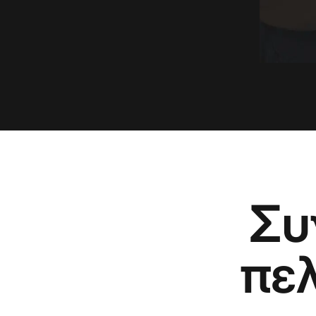
Συ
πε