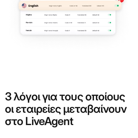
3 λόγοι για τους οποίους
οι εταιρείες μεταβαίνουν
στο LiveAgent