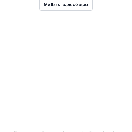
Μάθετε περισσότερα
Ο ηγέτης στο
λογισμικό
υποστήριξης πελατών