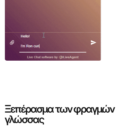
Ξεπέρασμα των φραγμών
γλώσσας