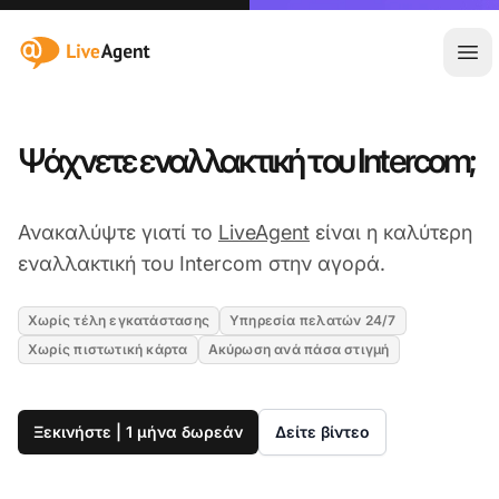
:site.title
Άνο
Ψάχνετε εναλλακτική του Intercom;
Ανακαλύψτε γιατί το
LiveAgent
είναι η καλύτερη
εναλλακτική του Intercom στην αγορά.
Χωρίς τέλη εγκατάστασης
Υπηρεσία πελατών 24/7
Χωρίς πιστωτική κάρτα
Ακύρωση ανά πάσα στιγμή
Ξεκινήστε | 1 μήνα δωρεάν
Δείτε βίντεο