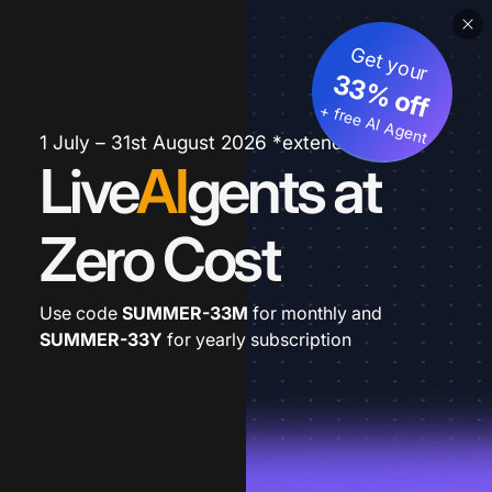
Get your
33% off
+ free AI Agent
1 July – 31st August 2026 *extended
Live
AI
gents at
Zero Cost
Use code
SUMMER-33M
for monthly and
SUMMER-33Y
for yearly subscription