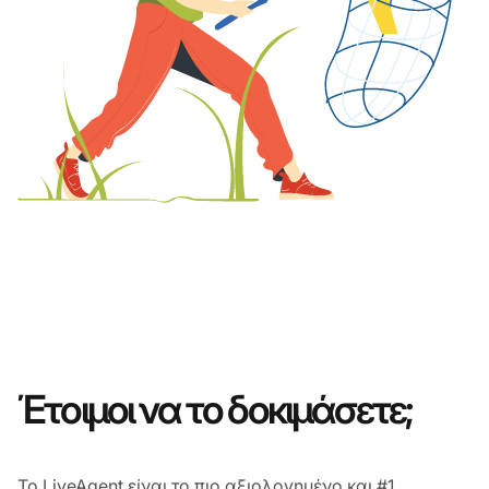
Έτοιμοι να το δοκιμάσετε;
Το LiveAgent είναι το πιο αξιολογημένο και #1