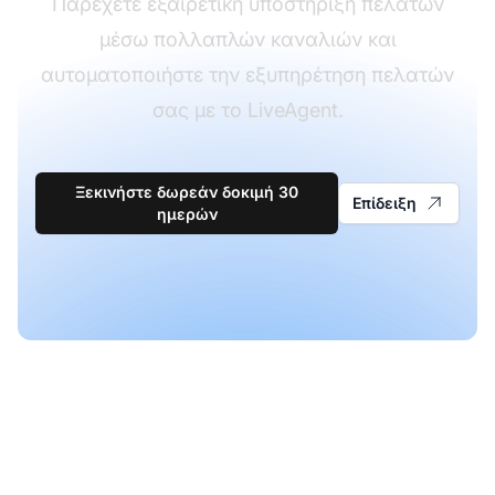
Παρέχετε εξαιρετική υποστήριξη πελατών
μέσω πολλαπλών καναλιών και
αυτοματοποιήστε την εξυπηρέτηση πελατών
σας με το LiveAgent.
Ξεκινήστε δωρεάν δοκιμή 30
Επίδειξη
ημερών