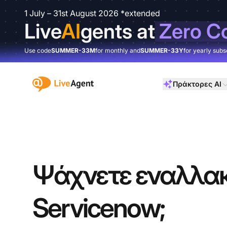
1 July – 31st August 2026 *extended
Live
AI
gents at
Zero C
Use code
SUMMER-33M
for monthly and
SUMMER-33Y
for yearly subs
:site.title
Πράκτορες AI
Ψάχνετε εναλλακ
Servicenow;