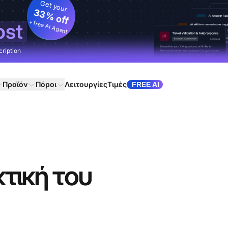
Get your
33% off
+ free AI Agent
ost
cription
Προϊόν
Πόροι
Λειτουργίες
Τιμές
FREE AI
τική του