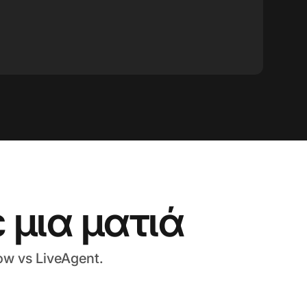
 μια ματιά
w vs LiveAgent.