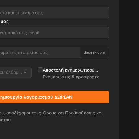
 σας
.ladesk.com
Αποστολή ενημερωτικού
ρου δεδομένων
δελτίου
Ενημερώσεις & προσφορές
ημιουργία λογαριασμού ΔΩΡΕΑΝ
ου, αποδέχομαι τους
Όρους και Προϋποθέσεις
και
ρήτου
.