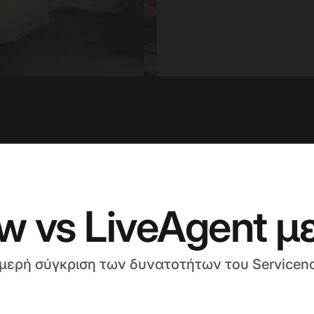
w vs LiveAgent με
ομερή σύγκριση των δυνατοτήτων του Serviceno