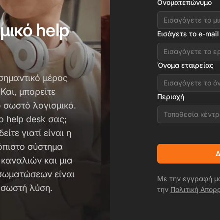
Ονοματεπώνυμο
μικό help
Εισάγετε το e-mail
Όνομα εταιρείας
σημαντικό μέρος
Και, μπορείτε
Περιοχή
 σωστό λογισμικό.
Τοποθεσία κέντ
το
help desk
σας;
είτε γιατί είναι η
όπιστο σύστημα
Δ
 καναλιών και μια
νσωματώσεων είναι
Με την εγγραφή μ
 σωστή λύση.
την
Πολιτική Απορ