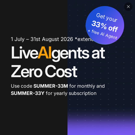
Get your
33% off
+ free AI Agent
1 July – 31st August 2026 *extended
Live
AI
gents at
Zero Cost
Use code
SUMMER-33M
for monthly and
SUMMER-33Y
for yearly subscription