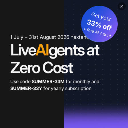
Get your
33% off
+ free AI Agent
1 July – 31st August 2026 *extended
Live
AI
gents at
Zero Cost
Use code
SUMMER-33M
for monthly and
SUMMER-33Y
for yearly subscription