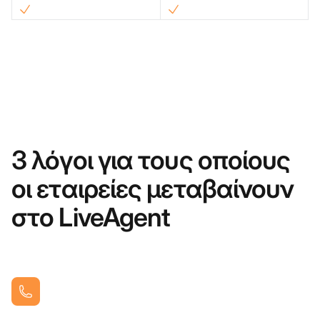
3 λόγοι για τους οποίους
οι εταιρείες μεταβαίνουν
στο LiveAgent