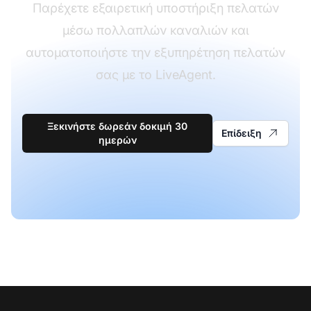
Παρέχετε εξαιρετική υποστήριξη πελατών
μέσω πολλαπλών καναλιών και
αυτοματοποιήστε την εξυπηρέτηση πελατών
σας με το LiveAgent.
Ξεκινήστε δωρεάν δοκιμή 30
Επίδειξη
ημερών