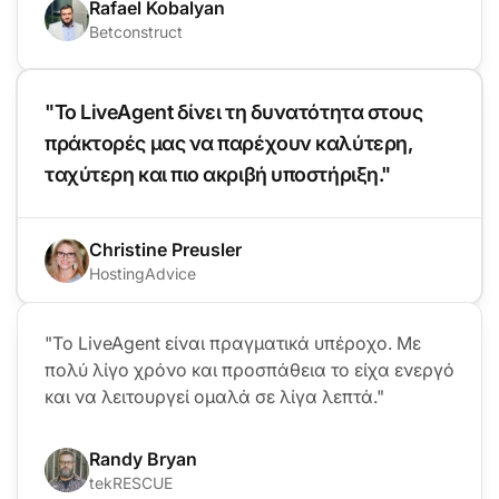
Rafael Kobalyan
Betconstruct
"Το LiveAgent δίνει τη δυνατότητα στους
πράκτορές μας να παρέχουν καλύτερη,
ταχύτερη και πιο ακριβή υποστήριξη."
Christine Preusler
HostingAdvice
"Το LiveAgent είναι πραγματικά υπέροχο. Με
πολύ λίγο χρόνο και προσπάθεια το είχα ενεργό
και να λειτουργεί ομαλά σε λίγα λεπτά."
Randy Bryan
tekRESCUE