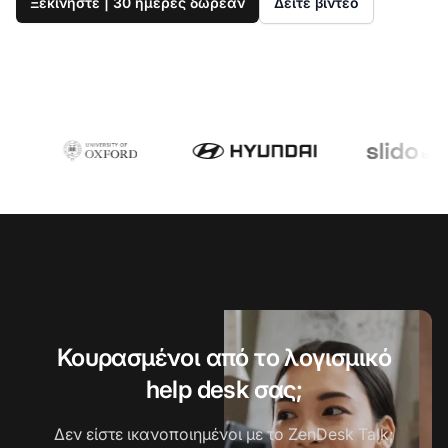
Ξεκινήστε | 30 ημέρες δωρεάν
Δείτε βίντεο
Κουρασμένοι από το λογισμικό
help desk σας;
Δεν είστε ικανοποιημένοι με το ZenDesk Talk;