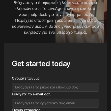
Ψάχνετε για διαφορετική λύση για το κέντρο
κλήσεών σας; Το LiveAgent είναι η απόλυτη
λύση
help desk
για την επιχείρησή σας.
Παρέχετε υποστήριξη μέσω email,
live chat
,
κοινωνικών μέσων, βάσης γνώσης και κέντρου
κλήσεων για ένα υπέροχο τίμημα.
Get started today
Ονοματεπώνυμο
Εισάγετε το e-mail σας
Όνομα εταιρείας