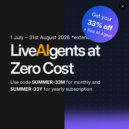
Get your
33% off
+ free AI Agent
1 July – 31st August 2026 *extended
Live
AI
gents at
Zero Cost
Use code
SUMMER-33M
for monthly and
SUMMER-33Y
for yearly subscription