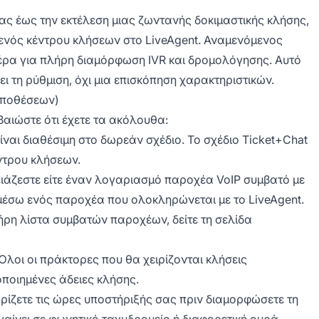
ς έως την εκτέλεση μιας ζωντανής δοκιμαστικής κλήσης,
 ενός κέντρου κλήσεων στο LiveAgent. Αναμενόμενος
ημέρα για πλήρη διαμόρφωση IVR και δρομολόγησης. Αυτό
ει τη ρύθμιση, όχι μια επισκόπηση χαρακτηριστικών.
οϋποθέσεων)
βαιώστε ότι έχετε τα ακόλουθα:
ίναι διαθέσιμη στο δωρεάν σχέδιο. Το σχέδιο Ticket+Chat
ντρου κλήσεων.
ιάζεστε είτε έναν λογαριασμό παροχέα VoIP συμβατό με
μέσω ενός παροχέα που ολοκληρώνεται με το LiveAgent.
λήρη λίστα συμβατών παροχέων, δείτε τη σελίδα
Όλοι οι πράκτορες που θα χειρίζονται κλήσεις
ποιημένες άδειες κλήσης.
ρίζετε τις ώρες υποστήριξής σας πριν διαμορφώσετε τη
ίνει σε φωνητικό ταχυδρομείο ή διαφορετική ουρά.