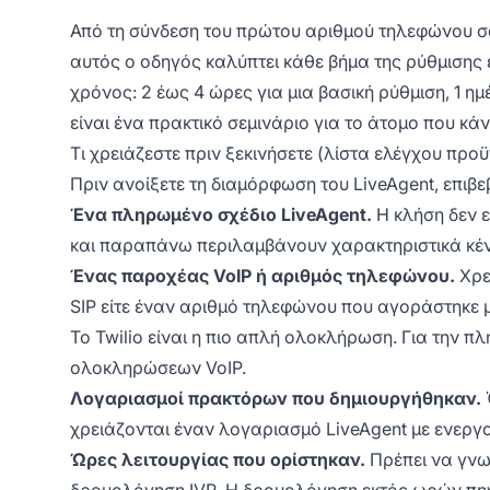
Από τη σύνδεση του πρώτου αριθμού τηλεφώνου σα
αυτός ο οδηγός καλύπτει κάθε βήμα της ρύθμισης
χρόνος: 2 έως 4 ώρες για μια βασική ρύθμιση, 1 
είναι ένα πρακτικό σεμινάριο για το άτομο που κάν
Τι χρειάζεστε πριν ξεκινήσετε (λίστα ελέγχου πρ
Πριν ανοίξετε τη διαμόρφωση του LiveAgent, επιβε
Ένα πληρωμένο σχέδιο LiveAgent.
Η κλήση δεν ε
και παραπάνω περιλαμβάνουν χαρακτηριστικά κέ
Ένας παροχέας VoIP ή αριθμός τηλεφώνου.
Χρε
SIP είτε έναν αριθμό τηλεφώνου που αγοράστηκε 
Το Twilio είναι η πιο απλή ολοκλήρωση. Για την π
ολοκληρώσεων VoIP.
Λογαριασμοί πρακτόρων που δημιουργήθηκαν.
χρειάζονται έναν λογαριασμό LiveAgent με ενεργο
Ώρες λειτουργίας που ορίστηκαν.
Πρέπει να γνω
δρομολόγηση IVR. Η δρομολόγηση εκτός ωρών πηγα