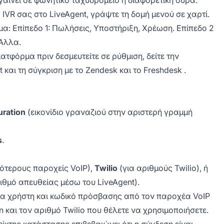
IVR σας στο LiveAgent, γράψτε τη δομή μενού σε χαρτί.
α: Επίπεδο 1: Πωλήσεις, Υποστήριξη, Χρέωση. Επίπεδο 2
 Άλλα.
ατφόρμα πριν δεσμευτείτε σε ρύθμιση, δείτε την
t
και τη σύγκριση με το
Zendesk
και το
Freshdesk
.
uration
(εικονίδιο γραναζιού στην αριστερή γραμμή
s
.
σότερους παροχείς VoIP),
Twilio
(για αριθμούς Twilio), ή
θμό απευθείας μέσω του LiveAgent).
νομα χρήστη και κωδικό πρόσβασης από τον παροχέα VoIP
en και τον αριθμό Twilio που θέλετε να χρησιμοποιήσετε.
ίκτης κατάστασης επιβεβαιώνει ότι η σύνδεση είναι