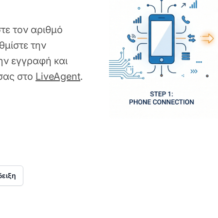
τε τον αριθμό
θμίστε την
ην εγγραφή και
 σας στο
LiveAgent
.
δειξη