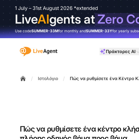
1 July – 31st August 2026 *extended
Live
AI
gents at
Zero C
Use code
SUMMER-33M
for monthly and
SUMMER-33Y
for yearly subs
:site.title
Πράκτορες AI
/
/
Ιστολόγιο
Πώς να ρυθμίσετε ένα Κέντρο Κ
Home
Πώς να ρυθμίσετε ένα κέντρο κλήσ
πλήρης οδηγός βήμα προς βήμα