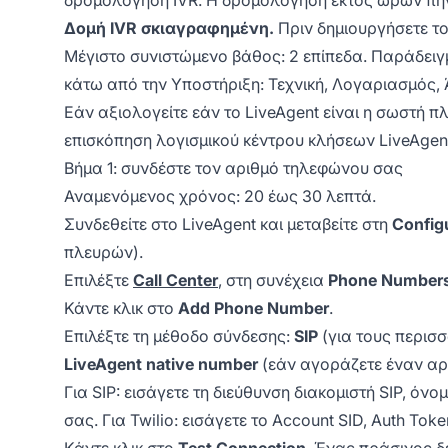
Δομή IVR σκιαγραφημένη.
Πριν δημιουργήσετε το 
Μέγιστο συνιστώμενο βάθος: 2 επίπεδα. Παράδειγμ
κάτω από την Υποστήριξη: Τεχνική, Λογαριασμός,
Εάν αξιολογείτε εάν το LiveAgent είναι η σωστή πλ
επισκόπηση λογισμικού κέντρου κλήσεων LiveAgen
Βήμα 1: συνδέστε τον αριθμό τηλεφώνου σας
Αναμενόμενος χρόνος: 20 έως 30 λεπτά.
Συνδεθείτε στο LiveAgent και μεταβείτε στη
Config
πλευρών).
Επιλέξτε
Call Center
, στη συνέχεια
Phone Number
Κάντε κλικ στο
Add Phone Number
.
Επιλέξτε τη μέθοδο σύνδεσης:
SIP
(για τους περισ
LiveAgent native number
(εάν αγοράζετε έναν αρι
Για SIP: εισάγετε τη διεύθυνση διακομιστή SIP, ό
σας. Για Twilio: εισάγετε το Account SID, Auth Tok
Κάντε κλικ στο
Test Connection
. Ένας πράσινος δε