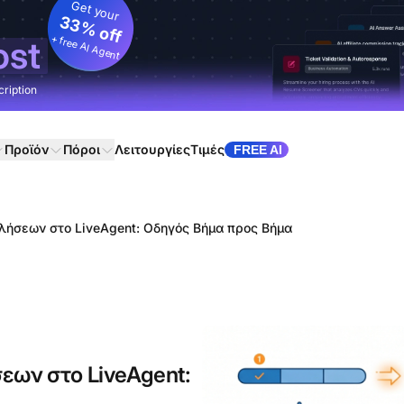
Get your
33% off
+ free AI Agent
ost
cription
Προϊόν
Πόροι
Λειτουργίες
Τιμές
FREE AI
λήσεων στο LiveAgent: Οδηγός Βήμα προς Βήμα
εων στο LiveAgent: