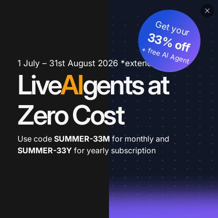
Get your
33% off
+ free AI Agent
1 July – 31st August 2026 *extended
Live
AI
gents at
Zero Cost
Use code
SUMMER-33M
for monthly and
SUMMER-33Y
for yearly subscription