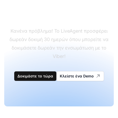
Δεν έχετε ακόμα το
LiveAgent;
Κανένα πρόβλημα! Το LiveAgent προσφέρει
δωρεάν δοκιμή 30 ημερών όπου μπορείτε να
δοκιμάσετε δωρεάν την ενσωμάτωση με το
Viber!
Δοκιμάστε το τώρα
Κλείστε ένα Demo