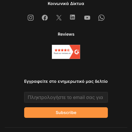
Κοινωνικά Δίκτυα
Instagram
Facebook
X
Linkedin
Youtube
Whatsapp
Reviews
Εγγραφείτε στο ενημερωτικό μας δελτίο
Email address
Subscribe
Επ