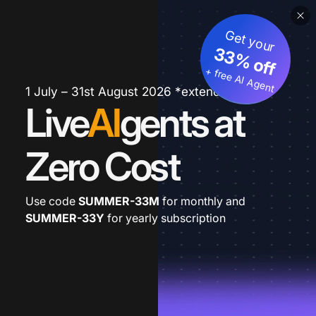
Get your
33% off
+ free AI Agent
1 July – 31st August 2026 *extended
Live
AI
gents at
Zero Cost
Use code
SUMMER-33M
for monthly and
SUMMER-33Y
for yearly subscription