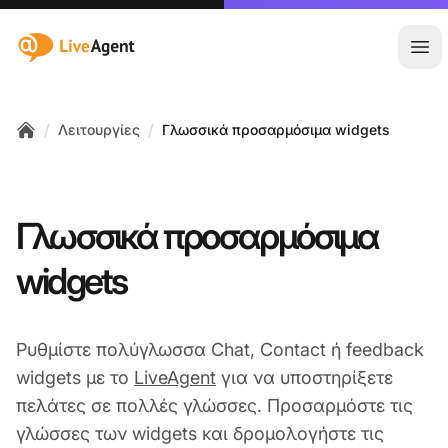
:site.title
Άνο
/
/
Λειτουργίες
Γλωσσικά προσαρμόσιμα widgets
Home
Γλωσσικά προσαρμόσιμα
widgets
Ρυθμίστε πολύγλωσσα Chat, Contact ή feedback
widgets με το
LiveAgent
για να υποστηρίξετε
πελάτες σε πολλές γλώσσες. Προσαρμόστε τις
γλώσσες των widgets και δρομολογήστε τις