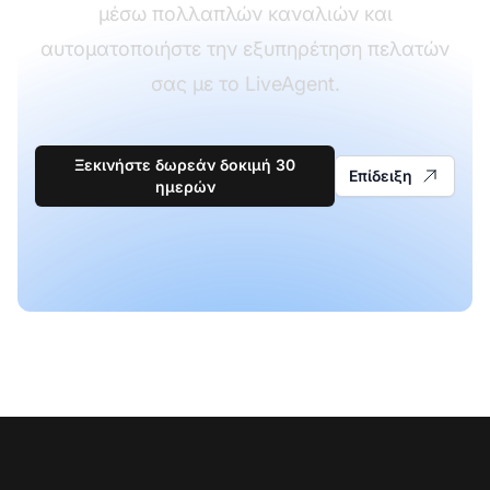
μέσω πολλαπλών καναλιών και
αυτοματοποιήστε την εξυπηρέτηση πελατών
σας με το LiveAgent.
Ξεκινήστε δωρεάν δοκιμή 30
Επίδειξη
ημερών