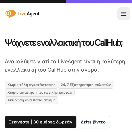
:site.title
Άνο
Ψάχνετε εναλλακτική του CallHub;
Ανακαλύψτε γιατί το
LiveAgent
είναι η καλύτερη
εναλλακτική του CallHub στην αγορά.
Χωρίς τέλη εγκατάστασης
24/7 Εξυπηρέτηση πελατών
Χωρίς απαίτηση πιστωτικής κάρτας
Ακύρωση ανά πάσα στιγμή
Ξεκινήστε | 30 ημέρες δωρεάν
Δείτε βίντεο