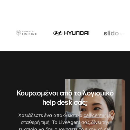
Κουρασμένοι από το λογισμικό
help desk σας;
Χρειάζεστε ένα αποκλειστικό
call center
με
σταθερή τιμή; Το LiveAgent σας δίνει την
ευκαιρία να δημιουργήσετε το εικονικό call