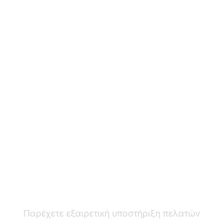
Ο ηγέτης στο
λογισμικό
υποστήριξης πελατών
Παρέχετε εξαιρετική υποστήριξη πελατών