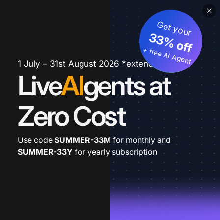
Get your
33% off
+ free AI Agent
1 July – 31st August 2026 *extended
Live
AI
gents at
Zero Cost
Use code
SUMMER-33M
for monthly and
SUMMER-33Y
for yearly subscription