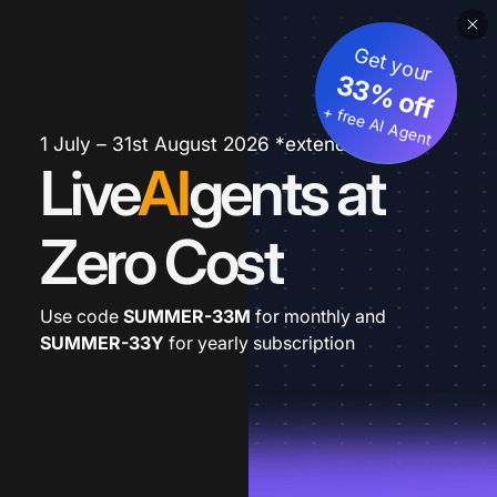
Get your
33% off
+ free AI Agent
1 July – 31st August 2026 *extended
Live
AI
gents at
Zero Cost
Use code
SUMMER-33M
for monthly and
SUMMER-33Y
for yearly subscription