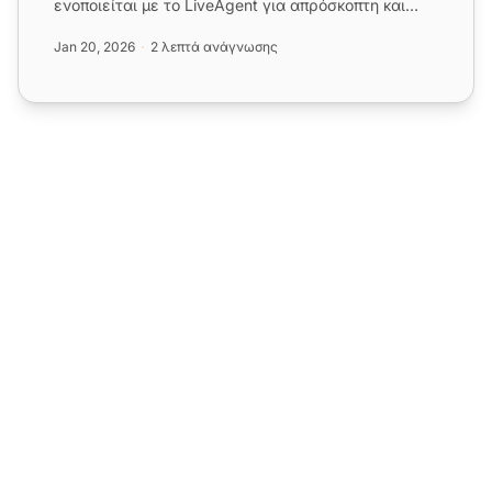
ενοποιείται με το LiveAgent για απρόσκοπτη και
οικονομική διαχείριση κλήσεων. Α...
Jan 20, 2026
2 λεπτά ανάγνωσης