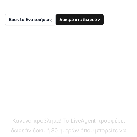
Back to Ενοποιήσεις
Δοκιμάστε δωρεάν
Δεν έχετε ακόμα
LiveAgent;
Κανένα πρόβλημα! Το LiveAgent προσφέρει
δωρεάν δοκιμή 30 ημερών όπου μπορείτε να