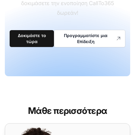
δοκιμάσετε την ενοποίηση CallTo365
δωρεάν!
Δοκιμάστε το
Προγραμματίστε μια
τώρα
Επίδειξη
Μάθε περισσότερα
VoIPcloud