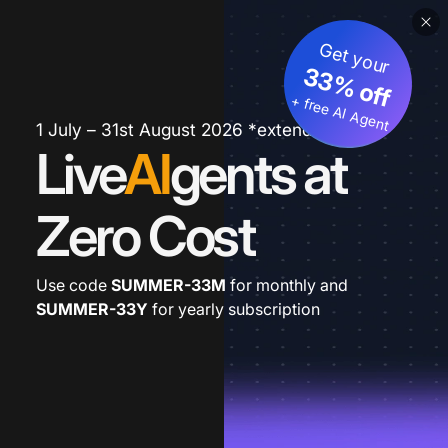
Get your
33% off
+ free AI Agent
1 July – 31st August 2026 *extended
Live
AI
gents at
Zero Cost
Use code
SUMMER-33M
for monthly and
SUMMER-33Y
for yearly subscription