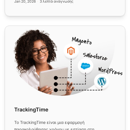
Jan 20, 2026
3 λεπτά ανάγνωσης
TrackingTime
TrackingTime
Το TrackingTime είναι μια εφαρμογή
παρακολούθησης χρόνου με εστίαση στη