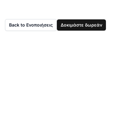
Back to Ενοποιήσεις
Δοκιμάστε δωρεάν
Ενσωματώστε τον
ιστότοπό σας με
άλλες εφαρμογές για
να επεκτείνετε την