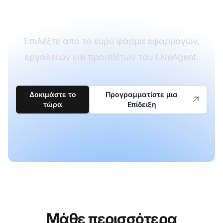
επιχείρησή σας.
Επιλέξτε από το ευρύ φάσμα εφαρμογών,
εργαλείων και προσθέτων του LiveAgent.
Δοκιμάστε το
Προγραμματίστε μια
τώρα
Επίδειξη
Μάθε περισσότερα