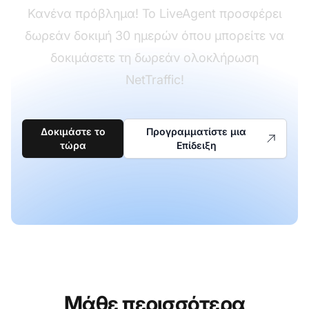
Κανένα πρόβλημα! Το LiveAgent προσφέρει
δωρεάν δοκιμή 30 ημερών όπου μπορείτε να
δοκιμάσετε τη δωρεάν ολοκλήρωση
NetTraffic!
Δοκιμάστε το
Προγραμματίστε μια
τώρα
Επίδειξη
Μάθε περισσότερα