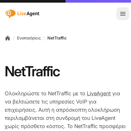
:site.title
Άνο
/
/
Ενοποιήσεις
NetTraffic
Home
NetTraffic
Ολοκληρώστε το NetTraffic με το
LiveAgent
για
να βελτιώσετε τις υπηρεσίες VoIP για
επιχειρήσεις. Αυτή η απρόσκοπτη ολοκλήρωση
περιλαμβάνεται στη συνδρομή του LiveAgent
χωρίς πρόσθετο κόστος. Το NetTraffic προσφέρει