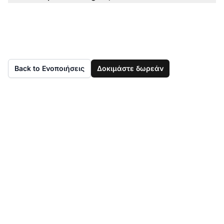
Back to Ενοποιήσεις
Δοκιμάστε δωρεάν
Δεν έχετε ακόμα
LiveAgent;