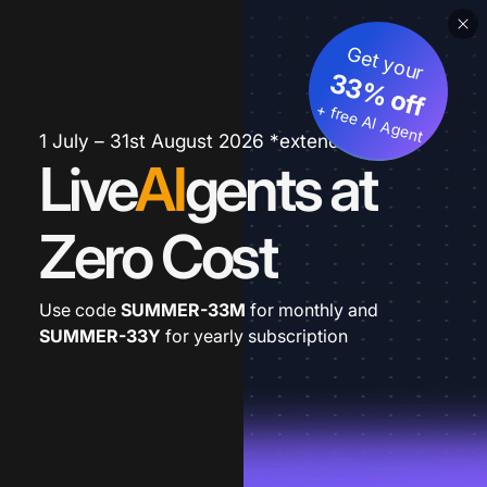
Get your
33% off
+ free AI Agent
1 July – 31st August 2026 *extended
Live
AI
gents at
Zero Cost
Use code
SUMMER-33M
for monthly and
SUMMER-33Y
for yearly subscription