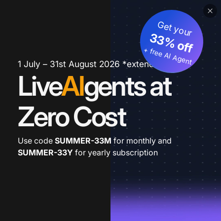
Get your
33% off
+ free AI Agent
1 July – 31st August 2026 *extended
Live
AI
gents at
Zero Cost
Use code
SUMMER-33M
for monthly and
SUMMER-33Y
for yearly subscription