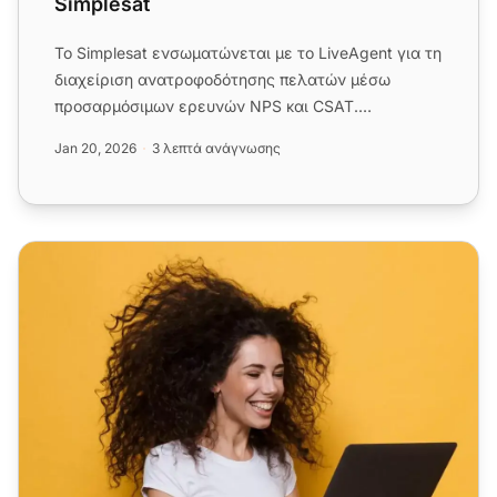
Simplesat
Το Simplesat ενσωματώνεται με το LiveAgent για τη
διαχείριση ανατροφοδότησης πελατών μέσω
προσαρμόσιμων ερευνών NPS και CSAT.
Προσφέρει εύκολη ενσωμάτωση για ει...
Jan 20, 2026
3 λεπτά ανάγνωσης
Λογισμικό Ικανοποίησης Πελατών | LiveAgent