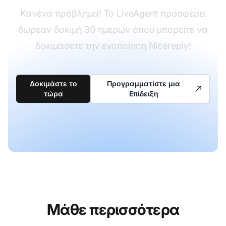
Κανένα πρόβλημα! Το LiveAgent προσφέρει
δωρεάν δοκιμή 30 ημερών όπου μπορείτε να
δοκιμάσετε την ενοποίηση Nicereply!
Δοκιμάστε το
Προγραμματίστε μια
τώρα
Επίδειξη
Μάθε περισσότερα