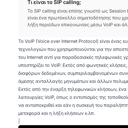
Τι είναι το SIP calling;
Το SIP calling είναι επίσης γνωστό ως Session In
είναι ένα πρωτόκολλο σηματοδότησης που χρησι
λήξη περιόδων επικοινωνίας μέσω VoIP και 
Internet και cloud. Το SIP calling συχνά συγχέε
σωστό.
Το VoIP (Voice over Internet Protocol) είναι ένας
τεχνολογιών που χρησιμοποιούνται για την αποστ
του Internet αντί για παραδοσιακές τηλεφωνικές γ
υποστηρίζει το VoIP. Εκτός από φωνητικές κλήσεις
διαφόρων δεδομένων, συμπεριλαμβανομένων συνομι
άμεσης ανταλλαγής μηνυμάτων και άλλων πολυμε
Εκτός από την έναρξη τηλεφωνικών κλήσεων, ένα 
λειτουργίες VoIP, όπως ο εντοπισμός της τοποθεσί
να ανταποκριθεί και εάν η συσκευή του παραλήπτη 
μεταφορά και η λήξη κλήσεων κ.λπ.
|