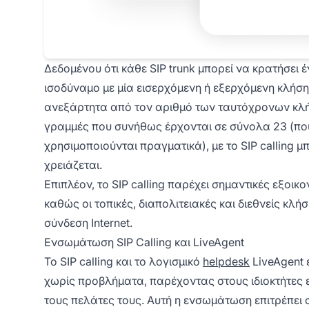
Δεδομένου ότι κάθε SIP trunk μπορεί να κρατήσει 
ισοδύναμο με μία εισερχόμενη ή εξερχόμενη κλήση)
ανεξάρτητα από τον αριθμό των ταυτόχρονων κλή
γραμμές που συνήθως έρχονται σε σύνολα 23 (πο
χρησιμοποιούνται πραγματικά), με το SIP calling 
χρειάζεται.
Επιπλέον, το SIP calling παρέχει σημαντικές εξοικ
καθώς οι τοπικές, διαπολιτειακές και διεθνείς κλ
σύνδεση Internet.
Ενσωμάτωση SIP Calling και LiveAgent
Το SIP calling και το λογισμικό
helpdesk
LiveAgent 
χωρίς προβλήματα, παρέχοντας στους ιδιοκτήτες ε
τους πελάτες τους. Αυτή η ενσωμάτωση επιτρέπει 