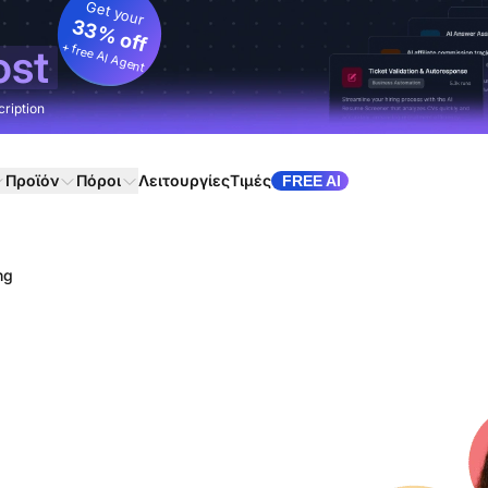
Get your
33% off
+ free AI Agent
ost
cription
Προϊόν
Πόροι
Λειτουργίες
Τιμές
FREE AI
ng