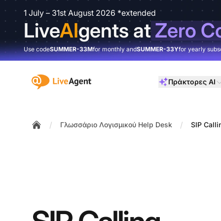
1 July – 31st August 2026 *extended
Live
AI
gents at
Zero C
Use code
SUMMER-33M
for monthly and
SUMMER-33Y
for yearly subs
:site.title
Πράκτορες AI
/
/
Γλωσσάριο Λογισμικού Help Desk
SIP Calli
Home