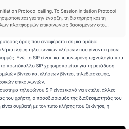
itiation Protocol calling. Το Session Initiation Protocol
μοποιείται για την έναρξη, τη διατήρηση και τη
άλλων πλατφορμών επικοινωνίας βασισμένων στο
ται με το VoIP calling, ωστόσο, αυτό δεν είναι ακριβώς
 ευρύτερος όρος που αναφέρεται σε μια ομάδα
ολή και λήψη τηλεφωνικών κλήσεων που γίνονται μέσω
ραμμές. Ενώ το SIP είναι μια μεμονωμένη τεχνολογία που
, το πρωτόκολλο SIP χρησιμοποιείται για τη μετάδοση
λιών βίντεο και κλήσεων βίντεο, τηλεδιάσκεψης,
σικών επικοινωνιών.
σύστημα τηλεφώνου SIP είναι ικανό να εκτελεί άλλες
ας του χρήστη, ο προσδιορισμός της διαθεσιμότητάς του
είναι συμβατή με τον τύπο κλήσης που ξεκίνησε, η