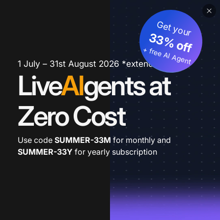
Get your
33% off
+ free AI Agent
1 July – 31st August 2026 *extended
Live
AI
gents at
Zero Cost
Use code
SUMMER-33M
for monthly and
SUMMER-33Y
for yearly subscription