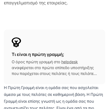
επαγγελματισμό της εταιρείας.
Τι είναι η πρώτη γραμμή;
Ο όρος πρώτη γραμμή στο
helpdesk
αναφέρεται στο πρώτο επίπεδο υποστήριξης
που παρέχεται στους πελάτες ή τους πελάτες.
Αυτό είναι το αρχικό σημείο αλληλεπίδρασης
όπου αντιμετωπίζονται τα ερωτήματα, τα
Η Πρώτη Γραμμή είναι η ομάδα σας που ασχολείται
προβλήματα και τα αιτήματα των πελατών. Το
άμεσα με τους πελάτες σε καθημερινή βάση. Η Πρώτη
προσωπικό helpdesk πρώτης γραμμής είναι
Γραμμή είναι επίσης γνωστή ως η ομάδα σας που
υπεύθυνο για την παροχή άμεσης βοήθειας,
αντιμετωπίζει τους πελάτες. Είναι ένα από τα πιο
την επίλυση κοινών προβλημάτων και την