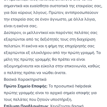
κατανομή πιο σύνθετων ζητημάτων σε ομάδες
σημαντικά και ευαίσθητα συστατικά της εταιρείας σας,
υποστήριξης υψηλότερου επιπέδου, εάν είναι
για δύο κύριους λόγους. Πρώτον, αντιπροσωπεύουν
απαραίτητο. Ενσωματώνουν τις αξίες και τον
την εταιρεία σας σε έναν άγνωστο, με άλλα λόγια,
επαγγελματισμό της εταιρείας,
είναι η εικόνα σας.
διαμορφώνοντας έτσι την αντίληψη του
Δεύτερον, οι μελλοντικοί και παρόντες πελάτες σας
πελάτη και τη συνολική εμπειρία.
εξαρτώνται από τις δεξιότητές τους στη διαχείριση
πελατών. Η εικόνα και η φήμη της επιχείρησής σας
εξαρτώνται εξ ολοκλήρου από την πρώτη γραμμή. Τα
μέλη της πρώτης γραμμής θα πρέπει να είναι
αξιομνημόνευτα και εύκολα στην επικοινωνία, καθώς
ο πελάτης πρέπει να νιώθει άνετα.
Βασικά Χαρακτηριστικά
Πρώτο Σημείο Επαφής
: Το προσωπικό helpdesk
πρώτης γραμμής είναι το αρχικό σημείο επαφής για
τους πελάτες που ζητούν υποστήριξη.
Επίλυση Προβλημάτων
: Χειρίζονται βασική