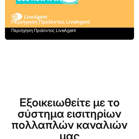
Περιήγηση Προϊόντος LiveAgent
Περιήγηση Προϊόντος LiveAgent
Εξοικειωθείτε με το
σύστημα εισιτηρίων
πολλαπλών καναλιών
μας