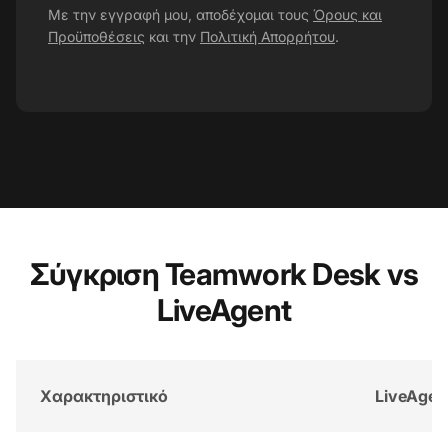
Με την εγγραφή μου, αποδέχομαι τους
Όρους και
Προϋποθέσεις
και την
Πολιτική Απορρήτου
.
Σύγκριση Teamwork Desk vs
LiveAgent
Χαρακτηριστικό
LiveAgen