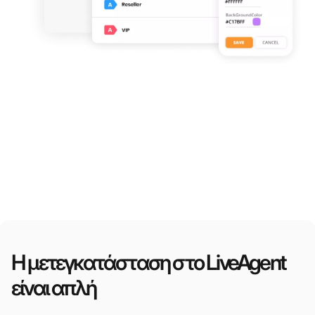
Η μετεγκατάσταση στο LiveAgent
είναι απλή