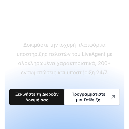
Έτοιμοι να κάνετε την
αλλαγή;
Δοκιμάστε την ισχυρή πλατφόρμα
υποστήριξης πελατών του LiveAgent με
ολοκληρωμένα χαρακτηριστικά, 200+
ενσωματώσεις και υποστήριξη 24/7.
Ξεκινήστε τη Δωρεάν
Προγραμματίστε
Δοκιμή σας
μια Επίδειξη