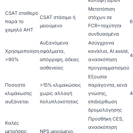
Μετατόπιση
CSAT σταθερό
CSAT στάσιμο ή
στόχων σε
παρά το
6
μειούμενο
FCR+ταχύτητα
χαμηλό AHT
συνδυασμένα
Αυξανόμενα
Ασύγχρονα
Χρησιμοποίηση
σφάλματα,
κανάλια, AI assist,
4
>90%
απόρριψη, άδειες
ανασκόπηση
ασθενείας
προγραμματισμού
Εξουσία
Ποσοστό
>15% κλιμακώσεις
παράγοντα, κενά
κλιμάκωσης
χωρίς αλλαγή
γνώσης,
4
αυξάνεται
πολυπλοκότητας
επιδιόρθωση
δρομολόγησης
Προσθήκη CES,
Καλές
ανασκόπηση
μετρήσεις,
NPS μειούμενο,