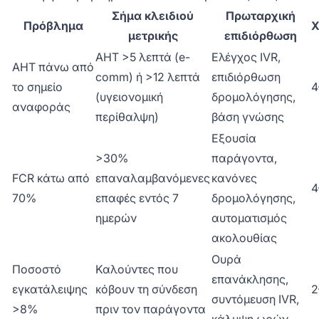
Σήμα κλειδιού
Πρωταρχική
Πρόβλημα
Χ
μετρικής
επιδιόρθωση
AHT >5 λεπτά (e-
Ελέγχος IVR,
AHT πάνω από
comm) ή >12 λεπτά
επιδιόρθωση
το σημείο
4
(υγειονομική
δρομολόγησης,
αναφοράς
περίθαλψη)
βάση γνώσης
Εξουσία
>30%
παράγοντα,
FCR κάτω από
επαναλαμβανόμενες
κανόνες
4
70%
επαφές εντός 7
δρομολόγησης,
ημερών
αυτοματισμός
ακολουθίας
Ουρά
Ποσοστό
Καλούντες που
επανάκλησης,
εγκατάλειψης
κόβουν τη σύνδεση
2
συντόμευση IVR,
>8%
πριν τον παράγοντα
κάλυψη ωρών