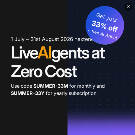
Get your
33% off
+ free AI Agent
1 July – 31st August 2026 *extended
Live
AI
gents at
Zero Cost
Use code
SUMMER-33M
for monthly and
SUMMER-33Y
for yearly subscription