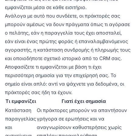
εμφανίζεται μέσα σε κάθε εισιτήριο.
Ανάλογα με αυτό που συνδέετε, οι πράκτορές σας
μπορούν αμέσως να δουν πράγματα όπως τι αγόρασε
ο πελάτης, εάν η παραγγελία τους έχει αποσταλεί,
εάν είναι ένας πρώτης φοράς ή επαναλαμβανόμενος
αγοραστής, η κατάσταση συνδρομής ή πληρωμής τους
και οποιοδήποτε σχετικό ιστορικό από το CRM σας.
Αποφασίζετε τι εμφανίζεται με βάση τι έχει
περισσότερη σημασία για την επιχείρησή σας. Το
σημείο είναι απλό: αντί να ψάχνετε για δεδομένα, οι
πράκτορές σας ήδη τα έχουν.
Τι εμφανίζει
Γιατί έχει σημασία
Κατάσταση
Οι πράκτορες μπορούν να απαντήσουν
παραγγελίας
γρήγορα σε ερωτήσεις και να
και
αναγνωρίσουν καθυστερήσεις χωρίς
αντικείμενα
επιπλέον παρακολούθηση.