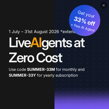
Get your
33% off
+ free AI Agent
1 July – 31st August 2026 *extended
Live
AI
gents at
Zero Cost
Use code
SUMMER-33M
for monthly and
SUMMER-33Y
for yearly subscription