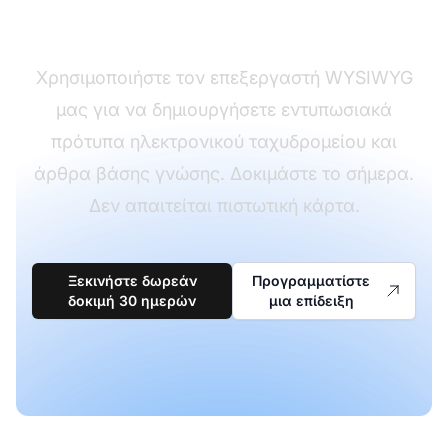
πρότυπα και άρθρα
Χρησιμοποιήστε τον επεξεργαστή WYSIWYG
μας για να δημιουργήσετε εντυπωσιακά
πρότυπα ηλεκτρονικού ταχυδρομείου και
άρθρα βάσης γνώσης. Δοκιμάστε το σήμερα.
Δεν απαιτείται πιστωτική κάρτα.
Ξεκινήστε δωρεάν
Προγραμματίστε
δοκιμή 30 ημερών
μια επίδειξη