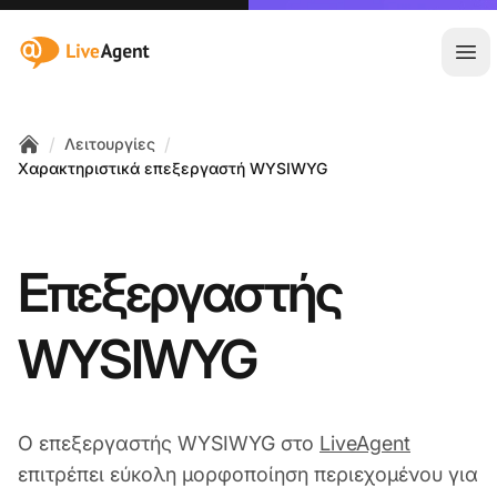
:site.title
Άνο
/
/
Λειτουργίες
Home
Χαρακτηριστικά επεξεργαστή WYSIWYG
Επεξεργαστής
WYSIWYG
Ο επεξεργαστής WYSIWYG στο
LiveAgent
επιτρέπει εύκολη μορφοποίηση περιεχομένου για