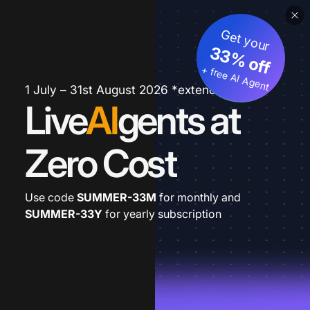
Get your
33% off
+ free AI Agent
1 July – 31st August 2026 *extended
Live
AI
gents at
Zero Cost
Use code
SUMMER-33M
for monthly and
SUMMER-33Y
for yearly subscription