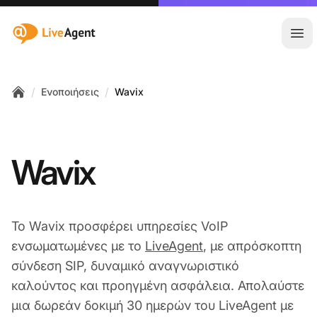
:site.title
Άνο
/
/
Ενοποιήσεις
Wavix
Home
Wavix
Το Wavix προσφέρει υπηρεσίες VoIP
ενσωματωμένες με το
LiveAgent
, με απρόσκοπτη
σύνδεση SIP, δυναμικό αναγνωριστικό
καλούντος και προηγμένη ασφάλεια. Απολαύστε
μια δωρεάν δοκιμή 30 ημερών του LiveAgent με