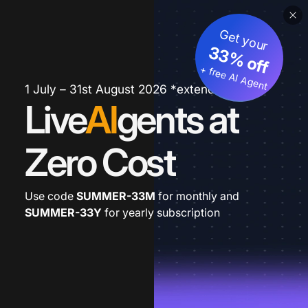
Get your
33% off
+ free AI Agent
1 July – 31st August 2026 *extended
Live
AI
gents at
Zero Cost
Use code
SUMMER-33M
for monthly and
SUMMER-33Y
for yearly subscription