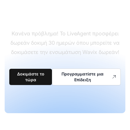
Δεν έχετε ακόμα
LiveAgent;
Κανένα πρόβλημα! Το LiveAgent προσφέρει
δωρεάν δοκιμή 30 ημερών όπου μπορείτε να
δοκιμάσετε την ενσωμάτωση Wavix δωρεάν!
Δοκιμάστε το
Προγραμματίστε μια
τώρα
Επίδειξη