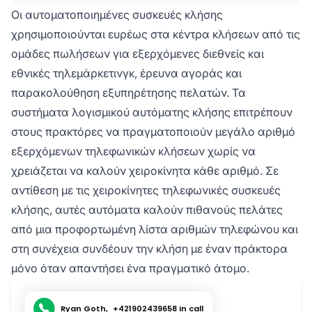
τηλεφωνικές συσκευές κλήσης μπορούν να
Οι αυτοματοποιημένες συσκευές κλήσης
ταξινομηθούν σε δύο κατηγορίες –
χρησιμοποιούνται ευρέως στα κέντρα κλήσεων από τις
χειροκίνητες τηλεφωνικές συσκευές κλήσης
ομάδες πωλήσεων για εξερχόμενες διεθνείς και
και αυτοματοποιημένες τηλεφωνικές συσκευές
εθνικές τηλεμάρκετινγκ, έρευνα αγοράς και
κλήσης (π.χ. μια προβλεπτική συσκευή
κλήσης). Οι χειροκίνητες συσκευές κλήσης
παρακολούθηση εξυπηρέτησης πελατών. Τα
απαιτούν από τους πρακτόρες να καλούν
συστήματα λογισμικού αυτόματης κλήσης επιτρέπουν
τους αριθμούς τηλεφώνου των πελατών ή των
στους πρακτόρες να πραγματοποιούν μεγάλο αριθμό
πιθανών πελατών χειροκίνητα, ενώ οι
εξερχόμενων τηλεφωνικών κλήσεων χωρίς να
αυτοματοποιημένες συσκευές κλήσης
χρειάζεται να καλούν χειροκίνητα κάθε αριθμό. Σε
χρησιμοποιούνται ευρέως στα κέντρα
αντίθεση με τις χειροκίνητες τηλεφωνικές συσκευές
κλήσεων από τις ομάδες πωλήσεων για
εξερχόμενες διεθνείς και εθνικές
κλήσης, αυτές αυτόματα καλούν πιθανούς πελάτες
τηλεμάρκετινγκ, έρευνα αγοράς και
από μια προφορτωμένη λίστα αριθμών τηλεφώνου και
παρακολούθηση εξυπηρέτησης πελατών.
στη συνέχεια συνδέουν την κλήση με έναν πράκτορα
μόνο όταν απαντήσει ένα πραγματικό άτομο.