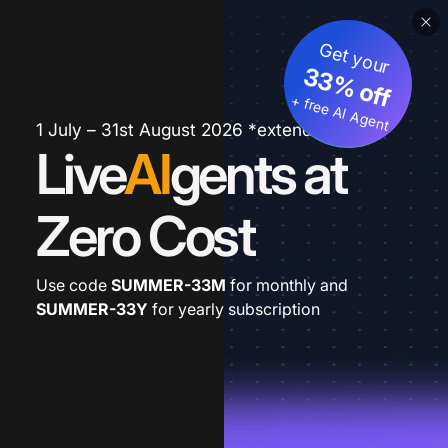
Get your
33% off
+ free AI Agent
1 July – 31st August 2026 *extended
Live
AI
gents at
Zero Cost
Use code
SUMMER-33M
for monthly and
SUMMER-33Y
for yearly subscription