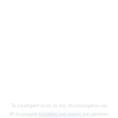
Έτοιμοι να
χρησιμοποιήσετε τα
πρότυπα πρόσκλησης
μας;
Το LiveAgent είναι το πιο αξιολογημένο και
#1 λογισμικό
ticketing
για μικρές και μεσαίες