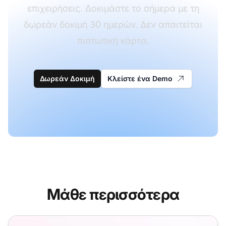
επιχειρήσεις. Δοκιμάστε το σήμερα με τη
δωρεάν δοκιμή 30 ημερών. Δεν απαιτείται
πιστωτική κάρτα.
Δωρεάν Δοκιμή
Κλείστε ένα Demo
Μάθε περισσότερα
Πρότυπα Email Επαλήθευσης