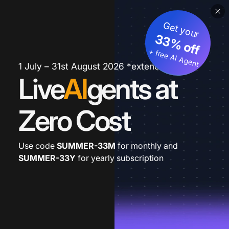
Get your
33% off
+ free AI Agent
1 July – 31st August 2026 *extended
Live
AI
gents at
Zero Cost
Use code
SUMMER-33M
for monthly and
SUMMER-33Y
for yearly subscription