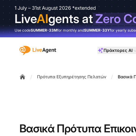
1 July – 31st August 2026 *extended
Live
AI
gents at
Zero C
Use code
SUMMER-33M
for monthly and
SUMMER-33Y
for yearly subs
:site.title
Πράκτορες AI
/
/
Πρότυπα Εξυπηρέτησης Πελατών
Βασικά 
Home
Βασικά Πρότυπα Επικο