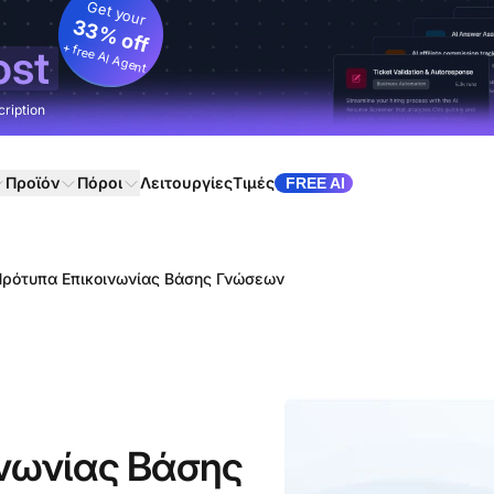
Get your
33% off
+ free AI Agent
ost
cription
Προϊόν
Πόροι
Λειτουργίες
Τιμές
FREE AI
Πρότυπα Επικοινωνίας Βάσης Γνώσεων
ινωνίας Βάσης