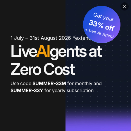
Get your
33% off
+ free AI Agent
1 July – 31st August 2026 *extended
Live
AI
gents at
Zero Cost
Use code
SUMMER-33M
for monthly and
SUMMER-33Y
for yearly subscription