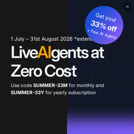
Get your
33% off
+ free AI Agent
1 July – 31st August 2026 *extended
Live
AI
gents at
Zero Cost
Use code
SUMMER-33M
for monthly and
SUMMER-33Y
for yearly subscription