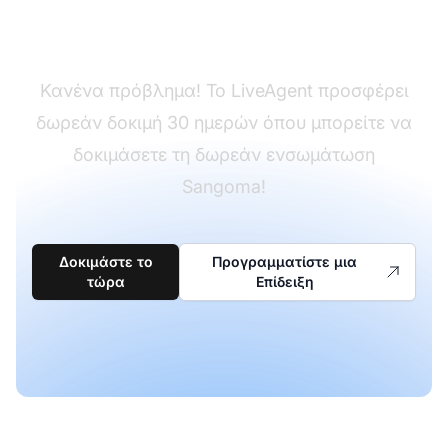
LiveAgent;
Κανένα πρόβλημα! Το LiveAgent προσφέρει
δωρεάν δοκιμή 30 ημερών όπου μπορείτε να
δοκιμάσετε τη δωρεάν ενσωμάτωση
Sangoma!
Δοκιμάστε το
Προγραμματίστε μια
τώρα
Επίδειξη