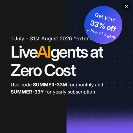
Get your
33% off
+ free AI Agent
1 July – 31st August 2026 *extended
Live
AI
gents at
Zero Cost
Use code
SUMMER-33M
for monthly and
SUMMER-33Y
for yearly subscription