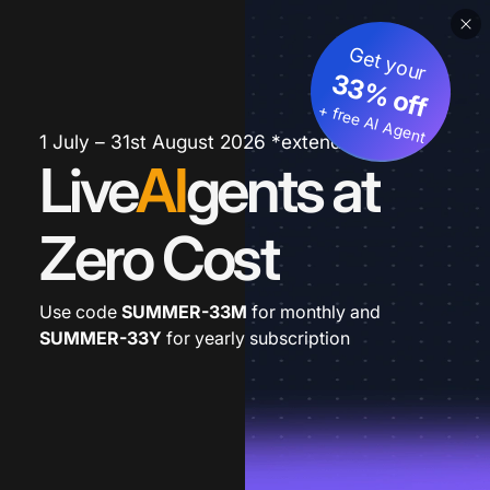
Get your
33% off
+ free AI Agent
1 July – 31st August 2026 *extended
Live
AI
gents at
Zero Cost
Use code
SUMMER-33M
for monthly and
SUMMER-33Y
for yearly subscription