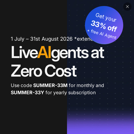
Get your
33% off
+ free AI Agent
1 July – 31st August 2026 *extended
Live
AI
gents at
Zero Cost
Use code
SUMMER-33M
for monthly and
SUMMER-33Y
for yearly subscription