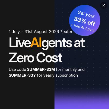
Get your
33% off
+ free AI Agent
1 July – 31st August 2026 *extended
Live
AI
gents at
Zero Cost
Use code
SUMMER-33M
for monthly and
SUMMER-33Y
for yearly subscription