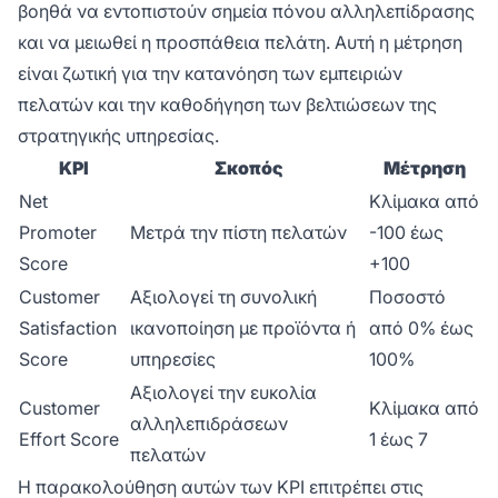
βοηθά να εντοπιστούν σημεία πόνου αλληλεπίδρασης
και να μειωθεί η προσπάθεια πελάτη. Αυτή η μέτρηση
είναι ζωτική για την κατανόηση των εμπειριών
πελατών και την καθοδήγηση των βελτιώσεων της
στρατηγικής υπηρεσίας.
KPI
Σκοπός
Μέτρηση
Net
Κλίμακα από
Promoter
Μετρά την πίστη πελατών
-100 έως
Score
+100
Customer
Αξιολογεί τη συνολική
Ποσοστό
Satisfaction
ικανοποίηση με προϊόντα ή
από 0% έως
Score
υπηρεσίες
100%
Αξιολογεί την ευκολία
Customer
Κλίμακα από
αλληλεπιδράσεων
Effort Score
1 έως 7
πελατών
Η παρακολούθηση αυτών των KPI επιτρέπει στις